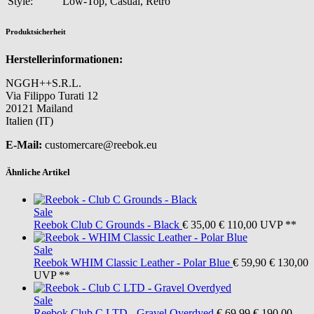
Style:
Low-Top, Casual, Retro
Produktsicherheit
Herstellerinformationen:
NGGH++S.R.L.
Via Filippo Turati 12
20121 Mailand
Italien (IT)
E-Mail:
customercare@reebok.eu
Ähnliche Artikel
Sale
Reebok
Club C Grounds - Black
€ 35,00
€ 110,00
UVP **
Sale
Reebok
WHIM Classic Leather - Polar Blue
€ 59,90
€ 130,00
UVP **
Sale
Reebok
Club C LTD - Gravel Overdyed
€ 69,99
€ 190,00