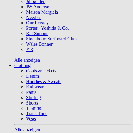
Jil Sander
JW Anderson
Maison Margiela
Needles
Our Legacy
Porter - Yoshida & Co.
Raf Simons
Stockholm Surfboard Club
Wales Bonner
Y-3
Alle anzeigen
Clothing
Coats & Jackets
Denim
Hoodies & Sweats
Knitwear
Pants
Shirting
Shorts
T-Shirts
Track Tops
Vests
Alle anzeigen