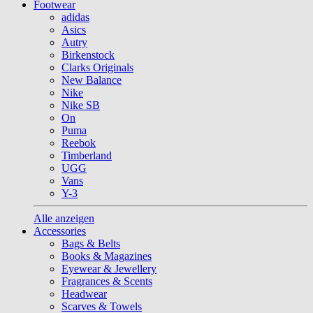
Footwear
adidas
Asics
Autry
Birkenstock
Clarks Originals
New Balance
Nike
Nike SB
On
Puma
Reebok
Timberland
UGG
Vans
Y-3
Alle anzeigen
Accessories
Bags & Belts
Books & Magazines
Eyewear & Jewellery
Fragrances & Scents
Headwear
Scarves & Towels