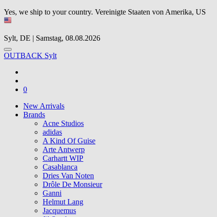
Yes, we ship to your country.
Vereinigte Staaten von Amerika, US
Sylt, DE | Samstag, 08.08.2026
OUTBACK Sylt
0
New Arrivals
Brands
Acne Studios
adidas
A Kind Of Guise
Arte Antwerp
Carhartt WIP
Casablanca
Dries Van Noten
Drôle De Monsieur
Ganni
Helmut Lang
Jacquemus