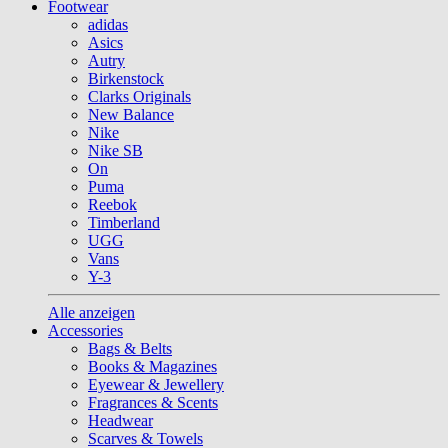
Footwear
adidas
Asics
Autry
Birkenstock
Clarks Originals
New Balance
Nike
Nike SB
On
Puma
Reebok
Timberland
UGG
Vans
Y-3
Alle anzeigen
Accessories
Bags & Belts
Books & Magazines
Eyewear & Jewellery
Fragrances & Scents
Headwear
Scarves & Towels