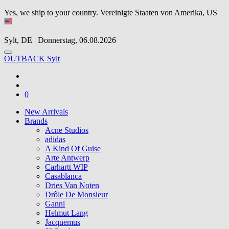
Yes, we ship to your country.
Vereinigte Staaten von Amerika, US
Sylt, DE | Donnerstag, 06.08.2026
OUTBACK Sylt
0
New Arrivals
Brands
Acne Studios
adidas
A Kind Of Guise
Arte Antwerp
Carhartt WIP
Casablanca
Dries Van Noten
Drôle De Monsieur
Ganni
Helmut Lang
Jacquemus