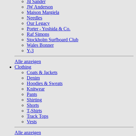
Jil Sander
JW Anderson
Maison Margiela
Needles
Our Legacy
Porter - Yoshida & Co.
Raf Simons
Stockholm Surfboard Club
Wales Bonner
Y-3
Alle anzeigen
Clothing
Coats & Jackets
Denim
Hoodies & Sweats
Knitwear
Pants
Shirting
Shorts
T-Shirts
Track Tops
Vests
Alle anzeigen