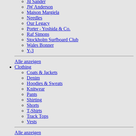
Jil Sander
JW Anderson
Maison Margiela
Needles
Our Legacy
Porter - Yoshida & Co.
Raf Simons
Stockholm Surfboard Club
Wales Bonner
Y-3
Alle anzeigen
Clothing
Coats & Jackets
Denim
Hoodies & Sweats
Knitwear
Pants
Shirting
Shorts
T-Shirts
Track Tops
Vests
Alle anzeigen