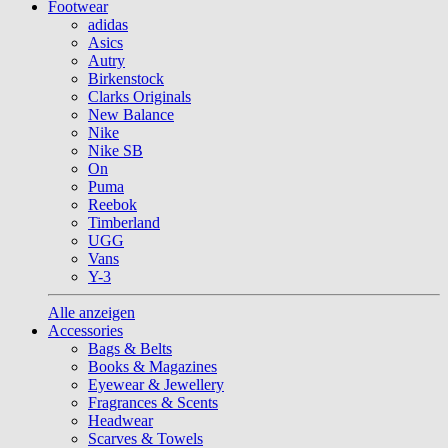
Footwear
adidas
Asics
Autry
Birkenstock
Clarks Originals
New Balance
Nike
Nike SB
On
Puma
Reebok
Timberland
UGG
Vans
Y-3
Alle anzeigen
Accessories
Bags & Belts
Books & Magazines
Eyewear & Jewellery
Fragrances & Scents
Headwear
Scarves & Towels