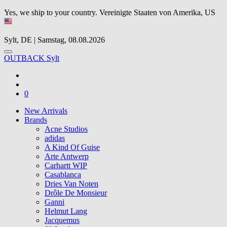
Yes, we ship to your country.
Vereinigte Staaten von Amerika, US
Sylt, DE | Samstag, 08.08.2026
OUTBACK Sylt
0
New Arrivals
Brands
Acne Studios
adidas
A Kind Of Guise
Arte Antwerp
Carhartt WIP
Casablanca
Dries Van Noten
Drôle De Monsieur
Ganni
Helmut Lang
Jacquemus