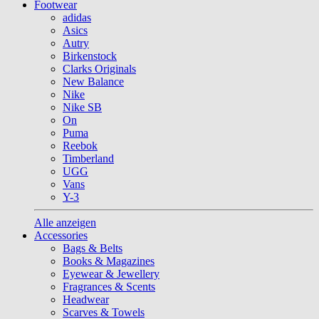
Footwear
adidas
Asics
Autry
Birkenstock
Clarks Originals
New Balance
Nike
Nike SB
On
Puma
Reebok
Timberland
UGG
Vans
Y-3
Alle anzeigen
Accessories
Bags & Belts
Books & Magazines
Eyewear & Jewellery
Fragrances & Scents
Headwear
Scarves & Towels