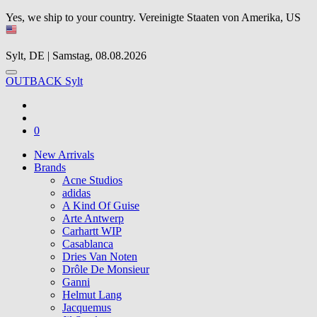
Yes, we ship to your country.
Vereinigte Staaten von Amerika, US
Sylt, DE | Samstag, 08.08.2026
OUTBACK Sylt
0
New Arrivals
Brands
Acne Studios
adidas
A Kind Of Guise
Arte Antwerp
Carhartt WIP
Casablanca
Dries Van Noten
Drôle De Monsieur
Ganni
Helmut Lang
Jacquemus