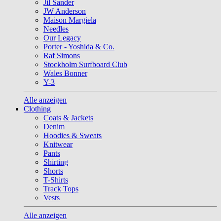
Jil Sander
JW Anderson
Maison Margiela
Needles
Our Legacy
Porter - Yoshida & Co.
Raf Simons
Stockholm Surfboard Club
Wales Bonner
Y-3
Alle anzeigen
Clothing
Coats & Jackets
Denim
Hoodies & Sweats
Knitwear
Pants
Shirting
Shorts
T-Shirts
Track Tops
Vests
Alle anzeigen