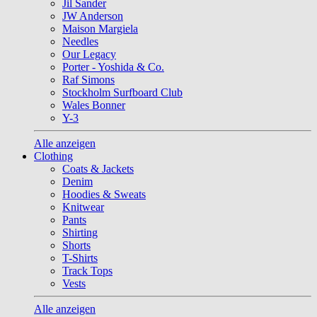
Jil Sander
JW Anderson
Maison Margiela
Needles
Our Legacy
Porter - Yoshida & Co.
Raf Simons
Stockholm Surfboard Club
Wales Bonner
Y-3
Alle anzeigen
Clothing
Coats & Jackets
Denim
Hoodies & Sweats
Knitwear
Pants
Shirting
Shorts
T-Shirts
Track Tops
Vests
Alle anzeigen