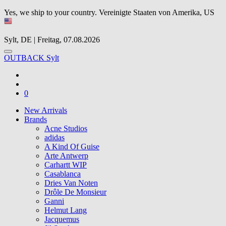
Yes, we ship to your country.
Vereinigte Staaten von Amerika, US
Sylt, DE | Freitag, 07.08.2026
OUTBACK Sylt
0
New Arrivals
Brands
Acne Studios
adidas
A Kind Of Guise
Arte Antwerp
Carhartt WIP
Casablanca
Dries Van Noten
Drôle De Monsieur
Ganni
Helmut Lang
Jacquemus