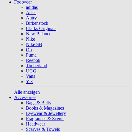
Footwear
adidas
Asics
Autry
Birkenstock
Clarks Originals
New Balance
Nike
Nike SB
On
Puma
Reebok
Timberland
UGG
Vans
Y-3
Alle anzeigen
Accessories
Bags & Belts
Books & Magazines
Eyewear & Jewellery
Fragrances & Scents
Headwear
Scarves & Towels