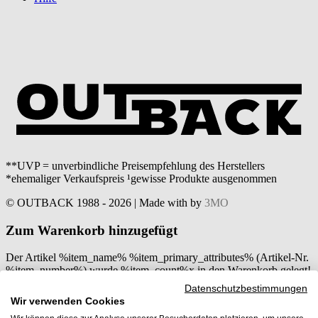
**UVP = unverbindliche Preisempfehlung des Herstellers
*ehemaliger Verkaufspreis ¹gewisse Produkte ausgenommen
© OUTBACK 1988 - 2026 | Made with
by
3MO
Zum Warenkorb hinzugefügt
Der Artikel %item_name% %item_primary_attributes% (Artikel-Nr.
%item_number%) wurde %item_count%x in den Warenkorb gelegt!
Datenschutzbestimmungen
weiter einkaufen
zum Warenkorb
Wir verwenden Cookies