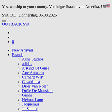
Yes, we ship to your country.
Vereinigte Staaten von Amerika, US
Sylt, DE | Donnerstag, 06.08.2026
OUTBACK Sylt
0
New Arrivals
Brands
Acne Studios
adidas
A Kind Of Guise
Arte Antwerp
Carhartt WIP
Casablanca
Dries Van Noten
Drôle De Monsieur
Ganni
Helmut Lang
Jacquemus
Jil Sander