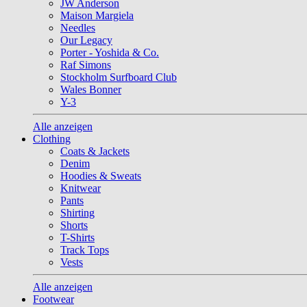
JW Anderson
Maison Margiela
Needles
Our Legacy
Porter - Yoshida & Co.
Raf Simons
Stockholm Surfboard Club
Wales Bonner
Y-3
Alle anzeigen
Clothing
Coats & Jackets
Denim
Hoodies & Sweats
Knitwear
Pants
Shirting
Shorts
T-Shirts
Track Tops
Vests
Alle anzeigen
Footwear