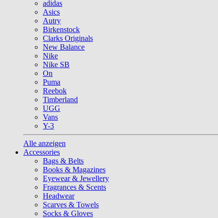
adidas
Asics
Autry
Birkenstock
Clarks Originals
New Balance
Nike
Nike SB
On
Puma
Reebok
Timberland
UGG
Vans
Y-3
Alle anzeigen
Accessories
Bags & Belts
Books & Magazines
Eyewear & Jewellery
Fragrances & Scents
Headwear
Scarves & Towels
Socks & Gloves