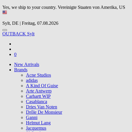
Yes, we ship to your country.
Vereinigte Staaten von Amerika, US
Sylt, DE | Freitag, 07.08.2026
OUTBACK Sylt
0
New Arrivals
Brands
Acne Studios
adidas
A Kind Of Guise
Arte Antwerp
Carhartt WIP
Casablanca
Dries Van Noten
Drôle De Monsieur
Ganni
Helmut Lang
Jacquemus