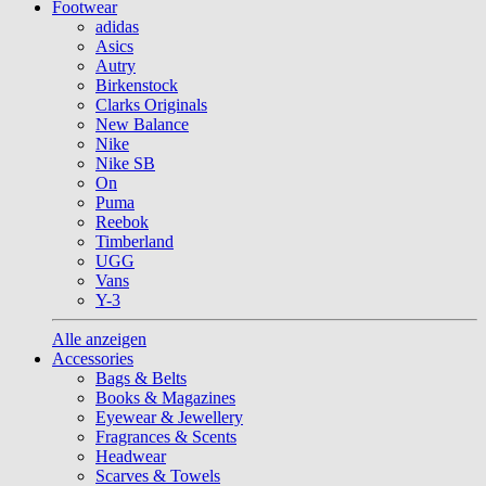
Footwear
adidas
Asics
Autry
Birkenstock
Clarks Originals
New Balance
Nike
Nike SB
On
Puma
Reebok
Timberland
UGG
Vans
Y-3
Alle anzeigen
Accessories
Bags & Belts
Books & Magazines
Eyewear & Jewellery
Fragrances & Scents
Headwear
Scarves & Towels