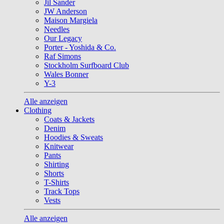
Jil Sander
JW Anderson
Maison Margiela
Needles
Our Legacy
Porter - Yoshida & Co.
Raf Simons
Stockholm Surfboard Club
Wales Bonner
Y-3
Alle anzeigen
Clothing
Coats & Jackets
Denim
Hoodies & Sweats
Knitwear
Pants
Shirting
Shorts
T-Shirts
Track Tops
Vests
Alle anzeigen