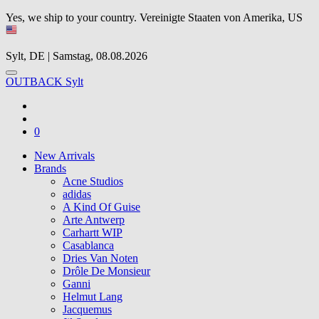
Yes, we ship to your country.
Vereinigte Staaten von Amerika, US
Sylt, DE | Samstag, 08.08.2026
OUTBACK Sylt
0
New Arrivals
Brands
Acne Studios
adidas
A Kind Of Guise
Arte Antwerp
Carhartt WIP
Casablanca
Dries Van Noten
Drôle De Monsieur
Ganni
Helmut Lang
Jacquemus