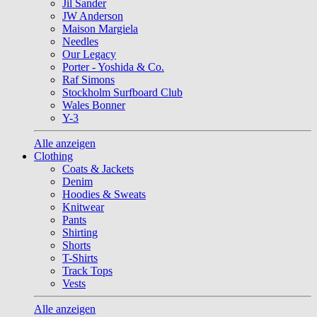
Jil Sander
JW Anderson
Maison Margiela
Needles
Our Legacy
Porter - Yoshida & Co.
Raf Simons
Stockholm Surfboard Club
Wales Bonner
Y-3
Alle anzeigen
Clothing
Coats & Jackets
Denim
Hoodies & Sweats
Knitwear
Pants
Shirting
Shorts
T-Shirts
Track Tops
Vests
Alle anzeigen