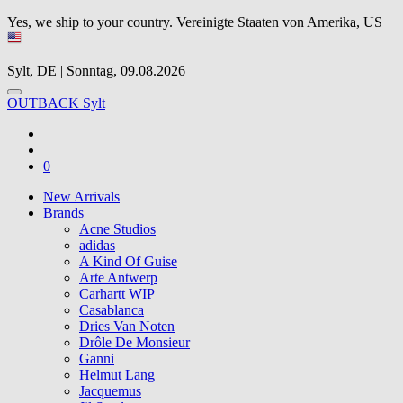
Yes, we ship to your country.
Vereinigte Staaten von Amerika, US
Sylt, DE | Sonntag, 09.08.2026
OUTBACK Sylt
0
New Arrivals
Brands
Acne Studios
adidas
A Kind Of Guise
Arte Antwerp
Carhartt WIP
Casablanca
Dries Van Noten
Drôle De Monsieur
Ganni
Helmut Lang
Jacquemus