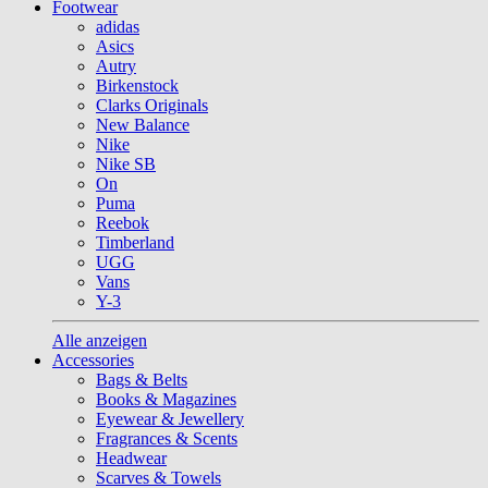
Footwear
adidas
Asics
Autry
Birkenstock
Clarks Originals
New Balance
Nike
Nike SB
On
Puma
Reebok
Timberland
UGG
Vans
Y-3
Alle anzeigen
Accessories
Bags & Belts
Books & Magazines
Eyewear & Jewellery
Fragrances & Scents
Headwear
Scarves & Towels