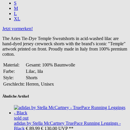
S
M
L
XL
Jetzt vormerken!
The Aries Tie-Dye Temple Sweatshorts in acid-washed lilac are
hand-dyed jersey crewneck shorts with the brand's iconic "Temple"
artwork printed on front. Proudly made in Italy from 100% premium
cotton.
Material:
Gesamt: 100% Baumwolle
Farbe:
Lilac, lila
Style:
Shorts
Geschlecht:
Herren, Unisex
Ähnliche Artikel
sold out
adidas by Stella McCartney
TruePace Running Leggings -
Black
€ 89,99
€ 130,00
UVP **