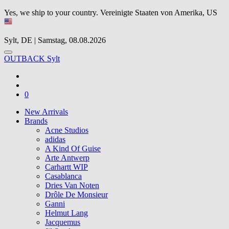
Yes, we ship to your country.
Vereinigte Staaten von Amerika, US
Sylt, DE | Samstag, 08.08.2026
OUTBACK Sylt
0
New Arrivals
Brands
Acne Studios
adidas
A Kind Of Guise
Arte Antwerp
Carhartt WIP
Casablanca
Dries Van Noten
Drôle De Monsieur
Ganni
Helmut Lang
Jacquemus