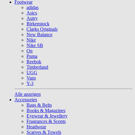
Footwear
adidas
Asics
Autry
Birkenstock
Clarks Originals
New Balance
Nike
Nike SB
On
Puma
Reebok
Timberland
UGG
Vans
Y-3
Alle anzeigen
Accessories
Bags & Belts
Books & Magazines
Eyewear & Jewellery
Fragrances & Scents
Headwear
Scarves & Towels