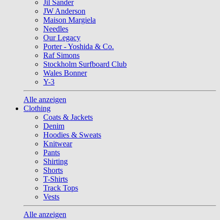
Jil Sander
JW Anderson
Maison Margiela
Needles
Our Legacy
Porter - Yoshida & Co.
Raf Simons
Stockholm Surfboard Club
Wales Bonner
Y-3
Alle anzeigen
Clothing
Coats & Jackets
Denim
Hoodies & Sweats
Knitwear
Pants
Shirting
Shorts
T-Shirts
Track Tops
Vests
Alle anzeigen