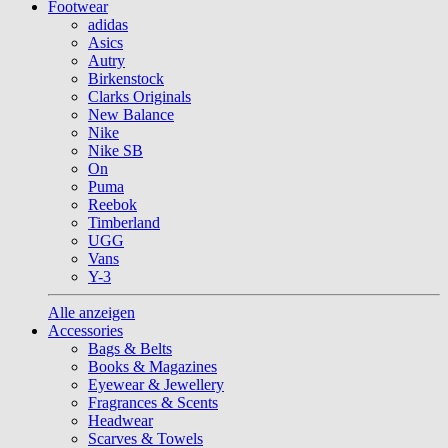
Footwear
adidas
Asics
Autry
Birkenstock
Clarks Originals
New Balance
Nike
Nike SB
On
Puma
Reebok
Timberland
UGG
Vans
Y-3
Alle anzeigen
Accessories
Bags & Belts
Books & Magazines
Eyewear & Jewellery
Fragrances & Scents
Headwear
Scarves & Towels