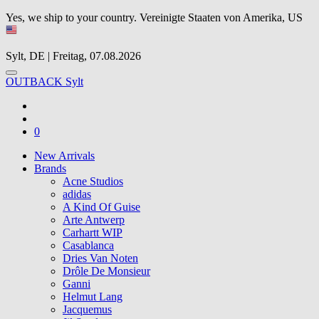
Yes, we ship to your country.
Vereinigte Staaten von Amerika, US
Sylt, DE | Freitag, 07.08.2026
OUTBACK Sylt
0
New Arrivals
Brands
Acne Studios
adidas
A Kind Of Guise
Arte Antwerp
Carhartt WIP
Casablanca
Dries Van Noten
Drôle De Monsieur
Ganni
Helmut Lang
Jacquemus