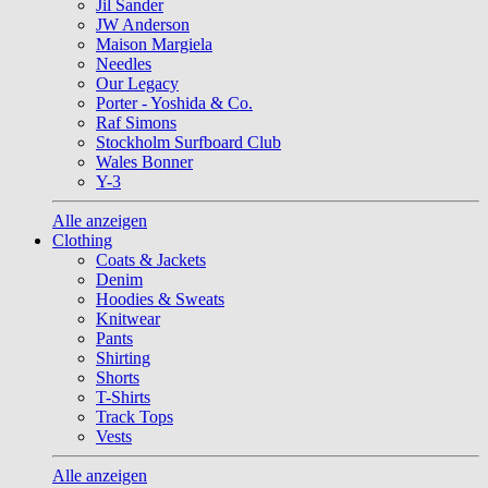
Jil Sander
JW Anderson
Maison Margiela
Needles
Our Legacy
Porter - Yoshida & Co.
Raf Simons
Stockholm Surfboard Club
Wales Bonner
Y-3
Alle anzeigen
Clothing
Coats & Jackets
Denim
Hoodies & Sweats
Knitwear
Pants
Shirting
Shorts
T-Shirts
Track Tops
Vests
Alle anzeigen