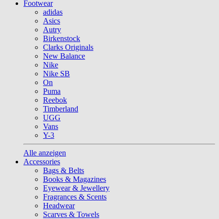
Footwear
adidas
Asics
Autry
Birkenstock
Clarks Originals
New Balance
Nike
Nike SB
On
Puma
Reebok
Timberland
UGG
Vans
Y-3
Alle anzeigen
Accessories
Bags & Belts
Books & Magazines
Eyewear & Jewellery
Fragrances & Scents
Headwear
Scarves & Towels