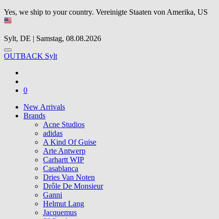
Yes, we ship to your country.
Vereinigte Staaten von Amerika, US
Sylt, DE | Samstag, 08.08.2026
OUTBACK Sylt
0
New Arrivals
Brands
Acne Studios
adidas
A Kind Of Guise
Arte Antwerp
Carhartt WIP
Casablanca
Dries Van Noten
Drôle De Monsieur
Ganni
Helmut Lang
Jacquemus