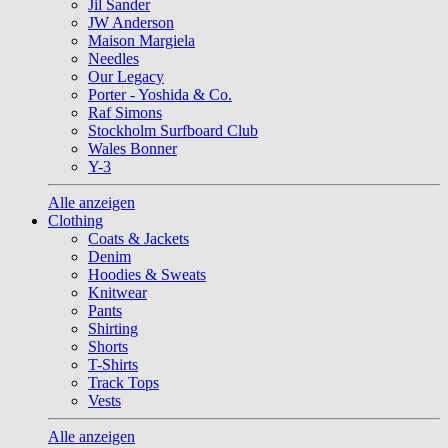
Jil Sander
JW Anderson
Maison Margiela
Needles
Our Legacy
Porter - Yoshida & Co.
Raf Simons
Stockholm Surfboard Club
Wales Bonner
Y-3
Alle anzeigen
Clothing
Coats & Jackets
Denim
Hoodies & Sweats
Knitwear
Pants
Shirting
Shorts
T-Shirts
Track Tops
Vests
Alle anzeigen