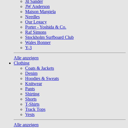
Jil Sander
JW Anderson
Maison Margiela
Needles
Our Legacy
Porter - Yoshida & Co.
Raf Simons
Stockholm Surfboard Club
Wales Bonner
Y-3
Alle anzeigen
Clothing
Coats & Jackets
Denim
Hoodies & Sweats
Knitwear
Pants
Shirting
Shorts
T-Shirts
Track Tops
Vests
Alle anzeigen