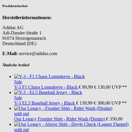
Produktsicherheit
Herstellerinformationen:
Adidas AG
Adi-Dassler-Straße 1
91074 Herzogenaurach
Deutschland (DE)
E-Mail:
service@adidas.com
Ähnliche Artikel
Sale
Y-3
F1 Chaos Longsleeve - Black
€ 89,99
€ 130,00
UVP **
Sale
Y-3
EL5 Baseball Jersey - Black
€ 139,99
€ 300,00
UVP **
sold out
Our Legacy
Frontier Shirt - Rider Wash (Denim)
€ 350,00
sold out