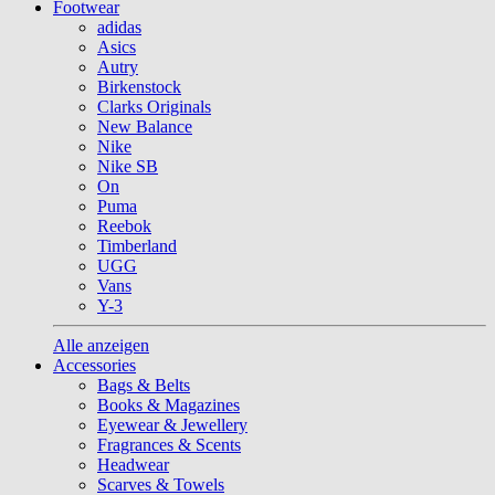
Footwear
adidas
Asics
Autry
Birkenstock
Clarks Originals
New Balance
Nike
Nike SB
On
Puma
Reebok
Timberland
UGG
Vans
Y-3
Alle anzeigen
Accessories
Bags & Belts
Books & Magazines
Eyewear & Jewellery
Fragrances & Scents
Headwear
Scarves & Towels