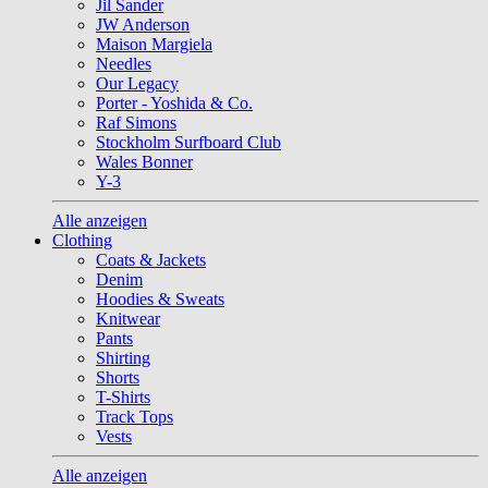
Jil Sander
JW Anderson
Maison Margiela
Needles
Our Legacy
Porter - Yoshida & Co.
Raf Simons
Stockholm Surfboard Club
Wales Bonner
Y-3
Alle anzeigen
Clothing
Coats & Jackets
Denim
Hoodies & Sweats
Knitwear
Pants
Shirting
Shorts
T-Shirts
Track Tops
Vests
Alle anzeigen