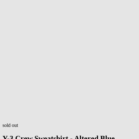
sold out
Y-3
Crew Sweatshirt - Altered Blue