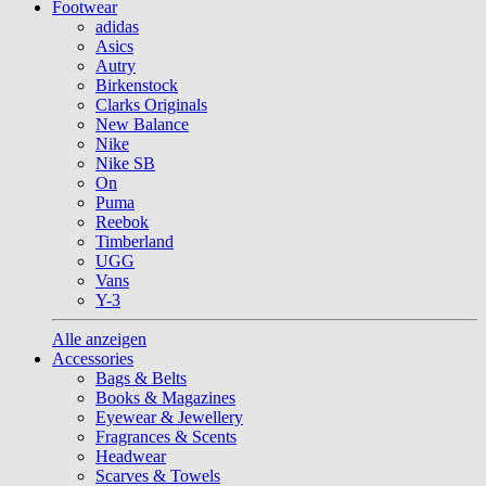
Footwear
adidas
Asics
Autry
Birkenstock
Clarks Originals
New Balance
Nike
Nike SB
On
Puma
Reebok
Timberland
UGG
Vans
Y-3
Alle anzeigen
Accessories
Bags & Belts
Books & Magazines
Eyewear & Jewellery
Fragrances & Scents
Headwear
Scarves & Towels