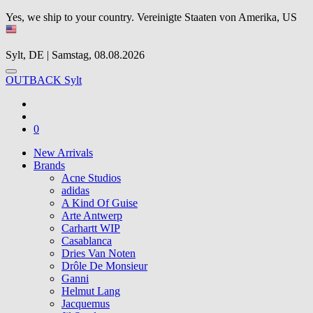
Yes, we ship to your country.
Vereinigte Staaten von Amerika, US
Sylt, DE | Samstag, 08.08.2026
OUTBACK Sylt
0
New Arrivals
Brands
Acne Studios
adidas
A Kind Of Guise
Arte Antwerp
Carhartt WIP
Casablanca
Dries Van Noten
Drôle De Monsieur
Ganni
Helmut Lang
Jacquemus