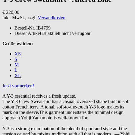
€ 220,00
inkl. MwSt., zzgl.
Versandkosten
Bestell-Nr.
IB4799
Dieser Artikel ist aktuell nicht verfügbar
Größe wählen:
XS
S
M
L
XL
Jetzt vormerken!
A Y-3 essential receives a fresh update.
The Y-3 Crew Sweatshirt has a casual, oversized shape built in soft
cotton French terry. A tonal, soft-to-the-touch Y-3 logo makes its
mark on the sleeve.This garment understates the minimal design
approach Yohji Yamamoto is well-known for.
Y-3 is a strong examination of the blend of sport and style and the
tension caused by mixing tradition with all that is modern. — Yohji