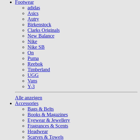
Footwear
adidas
Asics
Autry
Birkenstock
Clarks Originals
New Balance
Nike
Nike SB
On
Puma
Reebok
Timberland
UGG
Vans
Y-3
Alle anzeigen
Accessories
Bags & Belts
Books & Magazines
Eyewear & Jewellery
Fragrances & Scents
Headwear
Scarves & Towels