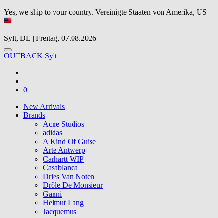
Yes, we ship to your country.
Vereinigte Staaten von Amerika, US
Sylt, DE | Freitag, 07.08.2026
OUTBACK Sylt
0
New Arrivals
Brands
Acne Studios
adidas
A Kind Of Guise
Arte Antwerp
Carhartt WIP
Casablanca
Dries Van Noten
Drôle De Monsieur
Ganni
Helmut Lang
Jacquemus