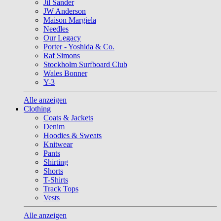
Jil Sander
JW Anderson
Maison Margiela
Needles
Our Legacy
Porter - Yoshida & Co.
Raf Simons
Stockholm Surfboard Club
Wales Bonner
Y-3
Alle anzeigen
Clothing
Coats & Jackets
Denim
Hoodies & Sweats
Knitwear
Pants
Shirting
Shorts
T-Shirts
Track Tops
Vests
Alle anzeigen