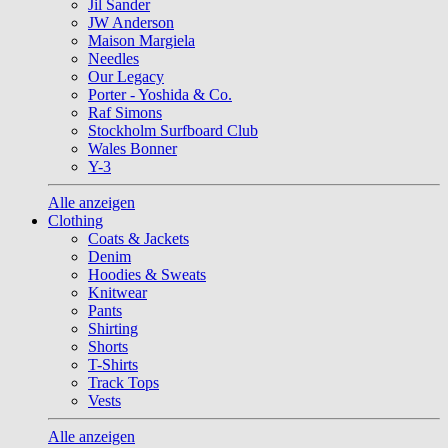
Jil Sander
JW Anderson
Maison Margiela
Needles
Our Legacy
Porter - Yoshida & Co.
Raf Simons
Stockholm Surfboard Club
Wales Bonner
Y-3
Alle anzeigen
Clothing
Coats & Jackets
Denim
Hoodies & Sweats
Knitwear
Pants
Shirting
Shorts
T-Shirts
Track Tops
Vests
Alle anzeigen