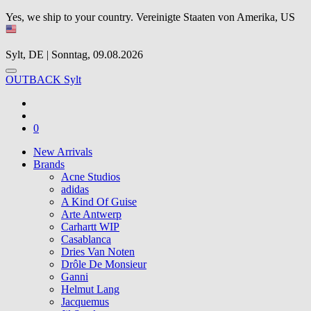
Yes, we ship to your country.
Vereinigte Staaten von Amerika, US
Sylt, DE | Sonntag, 09.08.2026
OUTBACK Sylt
0
New Arrivals
Brands
Acne Studios
adidas
A Kind Of Guise
Arte Antwerp
Carhartt WIP
Casablanca
Dries Van Noten
Drôle De Monsieur
Ganni
Helmut Lang
Jacquemus