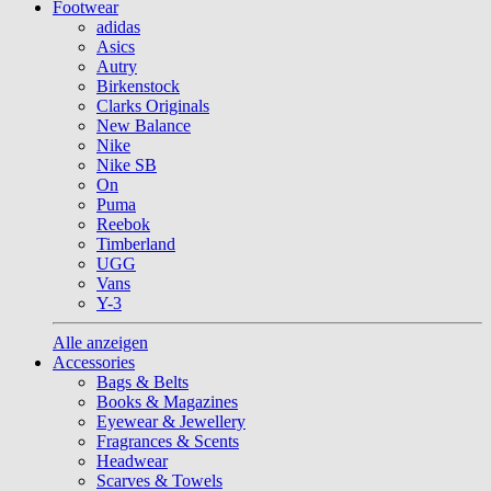
Footwear
adidas
Asics
Autry
Birkenstock
Clarks Originals
New Balance
Nike
Nike SB
On
Puma
Reebok
Timberland
UGG
Vans
Y-3
Alle anzeigen
Accessories
Bags & Belts
Books & Magazines
Eyewear & Jewellery
Fragrances & Scents
Headwear
Scarves & Towels