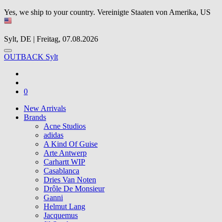
Yes, we ship to your country.
Vereinigte Staaten von Amerika, US
Sylt, DE | Freitag, 07.08.2026
OUTBACK Sylt
0
New Arrivals
Brands
Acne Studios
adidas
A Kind Of Guise
Arte Antwerp
Carhartt WIP
Casablanca
Dries Van Noten
Drôle De Monsieur
Ganni
Helmut Lang
Jacquemus