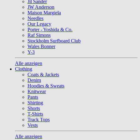
Jil Sander
JW Anderson
Maison Margiela
Needles
Our Legacy
Porter - Yoshida & Co.
Raf Simons
Stockholm Surfboard Club
Wales Bonner
Y-3
Alle anzeigen
Clothing
Coats & Jackets
Denim
Hoodies & Sweats
Knitwear
Pants
Shirting
Shorts
T-Shirts
Track Tops
Vests
Alle anzeigen