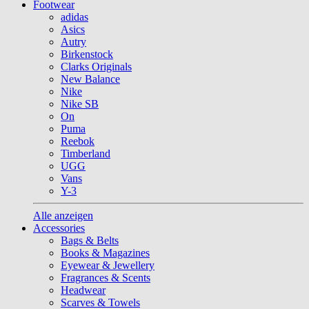
Footwear
adidas
Asics
Autry
Birkenstock
Clarks Originals
New Balance
Nike
Nike SB
On
Puma
Reebok
Timberland
UGG
Vans
Y-3
Alle anzeigen
Accessories
Bags & Belts
Books & Magazines
Eyewear & Jewellery
Fragrances & Scents
Headwear
Scarves & Towels