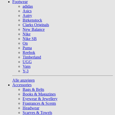
Footwear
adidas
Asics
Autry
Birkenstock
Clarks Originals
New Balance
Nike
Nike SB
On
Puma
Reebok
Timberland
UGG
Vans
Y-3
Alle anzeigen
Accessories
Bags & Belts
Books & Magazines
Eyewear & Jewellery
Fragrances & Scents
Headwear
Scarves & Towels