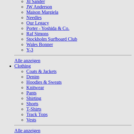
Jil Sander
JW Anderson
Maison Margiela
Needles
Our Legacy
Porter - Yoshida & Co.
Raf Simons
Stockholm Surfboard Club
Wales Bonner
Y-3
Alle anzeigen
Clothing
Coats & Jackets
Denim
Hoodies & Sweats
Knitwear
Pants
Shirting
Shorts
T-Shirts
Track Tops
Vests
Alle anzeigen