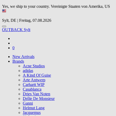
Yes, we ship to your country.
Vereinigte Staaten von Amerika, US
Sylt, DE | Freitag, 07.08.2026
OUTBACK Sylt
0
New Arrivals
Brands
Acne Studios
adidas
A Kind Of Guise
Arte Antwerp
Carhartt WIP
Casablanca
Dries Van Noten
Drôle De Monsieur
Ganni
Helmut Lang
Jacquemus