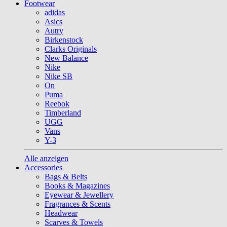
Footwear
adidas
Asics
Autry
Birkenstock
Clarks Originals
New Balance
Nike
Nike SB
On
Puma
Reebok
Timberland
UGG
Vans
Y-3
Alle anzeigen
Accessories
Bags & Belts
Books & Magazines
Eyewear & Jewellery
Fragrances & Scents
Headwear
Scarves & Towels