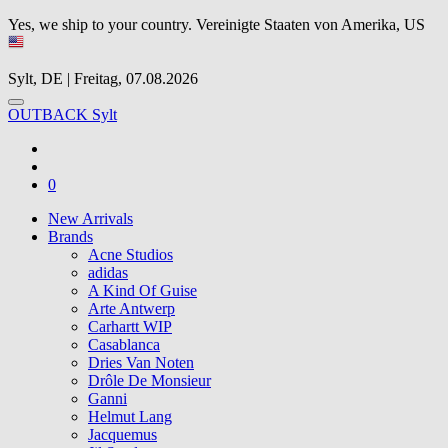
Yes, we ship to your country.
Vereinigte Staaten von Amerika, US
Sylt, DE | Freitag, 07.08.2026
OUTBACK Sylt
0
New Arrivals
Brands
Acne Studios
adidas
A Kind Of Guise
Arte Antwerp
Carhartt WIP
Casablanca
Dries Van Noten
Drôle De Monsieur
Ganni
Helmut Lang
Jacquemus