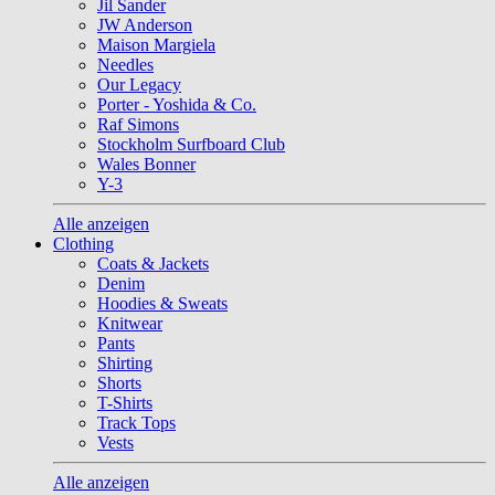
Jil Sander
JW Anderson
Maison Margiela
Needles
Our Legacy
Porter - Yoshida & Co.
Raf Simons
Stockholm Surfboard Club
Wales Bonner
Y-3
Alle anzeigen
Clothing
Coats & Jackets
Denim
Hoodies & Sweats
Knitwear
Pants
Shirting
Shorts
T-Shirts
Track Tops
Vests
Alle anzeigen