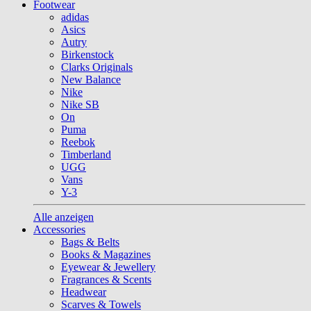
Footwear
adidas
Asics
Autry
Birkenstock
Clarks Originals
New Balance
Nike
Nike SB
On
Puma
Reebok
Timberland
UGG
Vans
Y-3
Alle anzeigen
Accessories
Bags & Belts
Books & Magazines
Eyewear & Jewellery
Fragrances & Scents
Headwear
Scarves & Towels