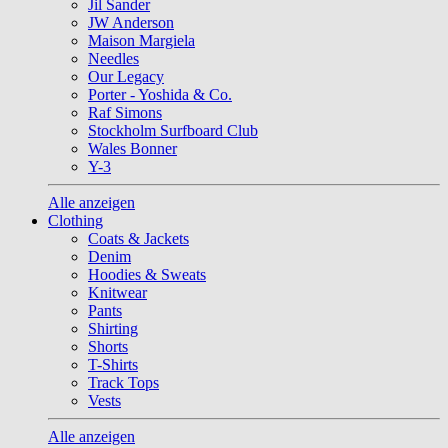
Jil Sander
JW Anderson
Maison Margiela
Needles
Our Legacy
Porter - Yoshida & Co.
Raf Simons
Stockholm Surfboard Club
Wales Bonner
Y-3
Alle anzeigen
Clothing
Coats & Jackets
Denim
Hoodies & Sweats
Knitwear
Pants
Shirting
Shorts
T-Shirts
Track Tops
Vests
Alle anzeigen