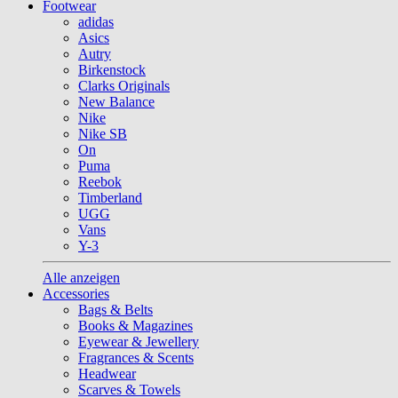
Footwear
adidas
Asics
Autry
Birkenstock
Clarks Originals
New Balance
Nike
Nike SB
On
Puma
Reebok
Timberland
UGG
Vans
Y-3
Alle anzeigen
Accessories
Bags & Belts
Books & Magazines
Eyewear & Jewellery
Fragrances & Scents
Headwear
Scarves & Towels