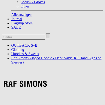
Socks & Gloves
Other
Alle anzeigen
Journal
Flagship Store
SALE
OUTBACK Sylt
Clothing
Hoodies & Sweats
Raf Simons Zipped Hoodie - Dark Navy (RS Hand Signs on
Sleeves)