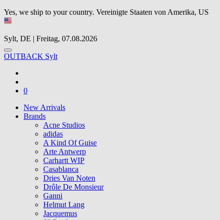
Yes, we ship to your country.
Vereinigte Staaten von Amerika, US
Sylt, DE | Freitag, 07.08.2026
OUTBACK Sylt
0
New Arrivals
Brands
Acne Studios
adidas
A Kind Of Guise
Arte Antwerp
Carhartt WIP
Casablanca
Dries Van Noten
Drôle De Monsieur
Ganni
Helmut Lang
Jacquemus