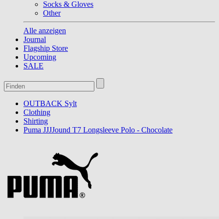
Socks & Gloves
Other
Alle anzeigen
Journal
Flagship Store
Upcoming
SALE
OUTBACK Sylt
Clothing
Shirting
Puma JJJJound T7 Longsleeve Polo - Chocolate