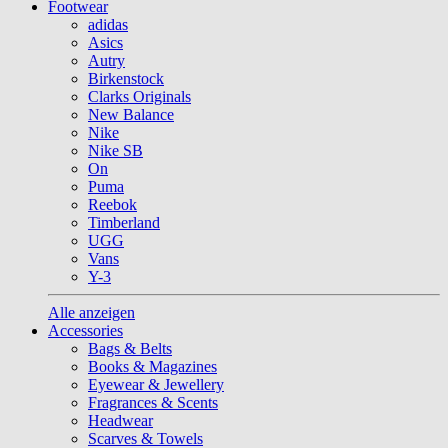
Footwear
adidas
Asics
Autry
Birkenstock
Clarks Originals
New Balance
Nike
Nike SB
On
Puma
Reebok
Timberland
UGG
Vans
Y-3
Alle anzeigen
Accessories
Bags & Belts
Books & Magazines
Eyewear & Jewellery
Fragrances & Scents
Headwear
Scarves & Towels