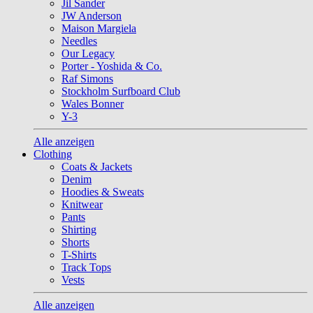
Jil Sander
JW Anderson
Maison Margiela
Needles
Our Legacy
Porter - Yoshida & Co.
Raf Simons
Stockholm Surfboard Club
Wales Bonner
Y-3
Alle anzeigen
Clothing
Coats & Jackets
Denim
Hoodies & Sweats
Knitwear
Pants
Shirting
Shorts
T-Shirts
Track Tops
Vests
Alle anzeigen