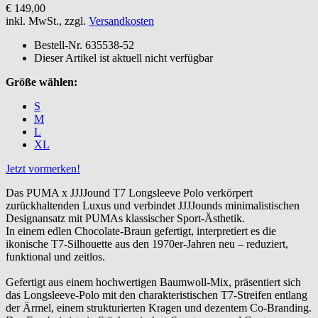
€ 149,00
inkl. MwSt., zzgl.
Versandkosten
Bestell-Nr.
635538-52
Dieser Artikel ist aktuell nicht verfügbar
Größe wählen:
S
M
L
XL
Jetzt vormerken!
Das PUMA x JJJJound T7 Longsleeve Polo verkörpert
zurückhaltenden Luxus und verbindet JJJJounds minimalistischen
Designansatz mit PUMAs klassischer Sport-Ästhetik.
In einem edlen Chocolate-Braun gefertigt, interpretiert es die
ikonische T7-Silhouette aus den 1970er-Jahren neu – reduziert,
funktional und zeitlos.
Gefertigt aus einem hochwertigen Baumwoll-Mix, präsentiert sich
das Longsleeve-Polo mit den charakteristischen T7-Streifen entlang
der Ärmel, einem strukturierten Kragen und dezentem Co-Branding.