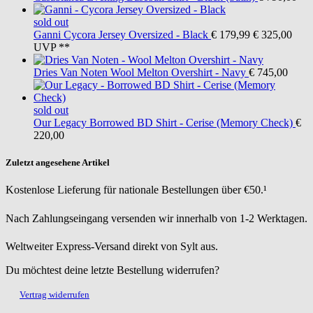
sold out
Ganni
Cycora Jersey Oversized - Black
€ 179,99
€ 325,00
UVP **
Dries Van Noten
Wool Melton Overshirt - Navy
€ 745,00
sold out
Our Legacy
Borrowed BD Shirt - Cerise (Memory Check)
€
220,00
Zuletzt angesehene Artikel
Kostenlose Lieferung für nationale Bestellungen über €50.¹
Nach Zahlungseingang versenden wir innerhalb von 1-2 Werktagen.
Weltweiter Express-Versand direkt von Sylt aus.
Du möchtest deine letzte Bestellung widerrufen?
Vertrag widerrufen