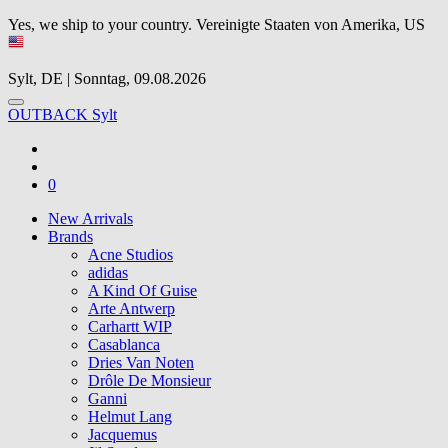
Yes, we ship to your country.
Vereinigte Staaten von Amerika, US
Sylt, DE | Sonntag, 09.08.2026
OUTBACK Sylt
0
New Arrivals
Brands
Acne Studios
adidas
A Kind Of Guise
Arte Antwerp
Carhartt WIP
Casablanca
Dries Van Noten
Drôle De Monsieur
Ganni
Helmut Lang
Jacquemus