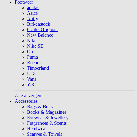
Footwear
adidas
Asics
Autry
Birkenstock
Clarks Originals
New Balance
Nike
Nike SB
On
Puma
Reebok
Timberland
UGG
Vans
Y-3
Alle anzeigen
Accessories
Bags & Belts
Books & Magazines
Eyewear & Jewellery
Fragrances & Scents
Headwear
Scarves & Towels