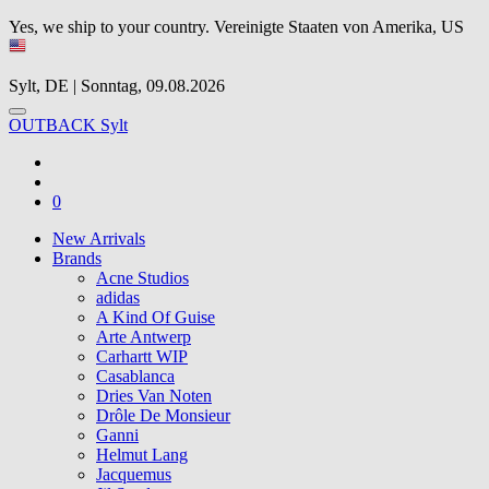
Yes, we ship to your country.
Vereinigte Staaten von Amerika, US
Sylt, DE | Sonntag, 09.08.2026
OUTBACK Sylt
0
New Arrivals
Brands
Acne Studios
adidas
A Kind Of Guise
Arte Antwerp
Carhartt WIP
Casablanca
Dries Van Noten
Drôle De Monsieur
Ganni
Helmut Lang
Jacquemus