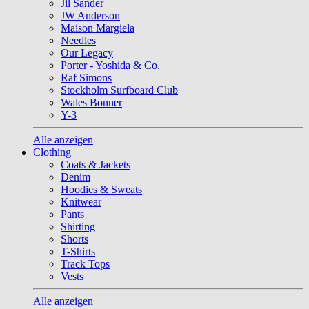
Jil Sander
JW Anderson
Maison Margiela
Needles
Our Legacy
Porter - Yoshida & Co.
Raf Simons
Stockholm Surfboard Club
Wales Bonner
Y-3
Alle anzeigen
Clothing
Coats & Jackets
Denim
Hoodies & Sweats
Knitwear
Pants
Shirting
Shorts
T-Shirts
Track Tops
Vests
Alle anzeigen