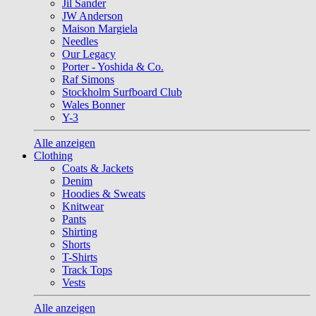
Jil Sander
JW Anderson
Maison Margiela
Needles
Our Legacy
Porter - Yoshida & Co.
Raf Simons
Stockholm Surfboard Club
Wales Bonner
Y-3
Alle anzeigen
Clothing
Coats & Jackets
Denim
Hoodies & Sweats
Knitwear
Pants
Shirting
Shorts
T-Shirts
Track Tops
Vests
Alle anzeigen