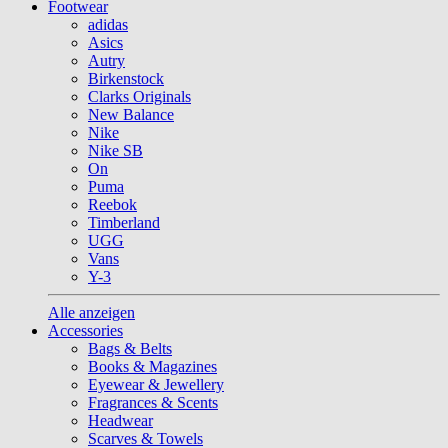
Footwear
adidas
Asics
Autry
Birkenstock
Clarks Originals
New Balance
Nike
Nike SB
On
Puma
Reebok
Timberland
UGG
Vans
Y-3
Alle anzeigen
Accessories
Bags & Belts
Books & Magazines
Eyewear & Jewellery
Fragrances & Scents
Headwear
Scarves & Towels