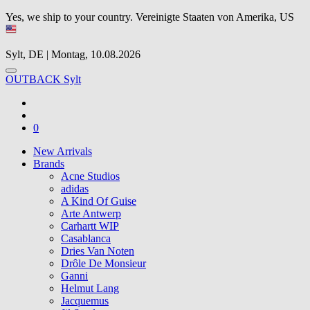
Yes, we ship to your country.
Vereinigte Staaten von Amerika, US
Sylt, DE | Montag, 10.08.2026
OUTBACK Sylt
0
New Arrivals
Brands
Acne Studios
adidas
A Kind Of Guise
Arte Antwerp
Carhartt WIP
Casablanca
Dries Van Noten
Drôle De Monsieur
Ganni
Helmut Lang
Jacquemus