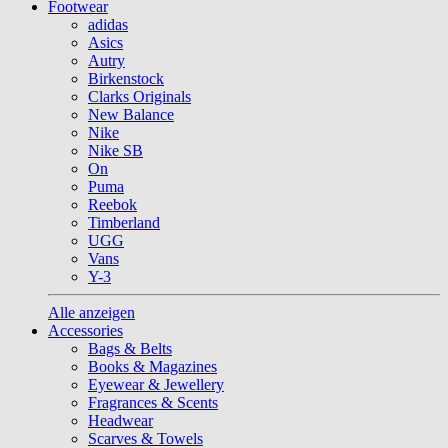
Footwear
adidas
Asics
Autry
Birkenstock
Clarks Originals
New Balance
Nike
Nike SB
On
Puma
Reebok
Timberland
UGG
Vans
Y-3
Alle anzeigen
Accessories
Bags & Belts
Books & Magazines
Eyewear & Jewellery
Fragrances & Scents
Headwear
Scarves & Towels