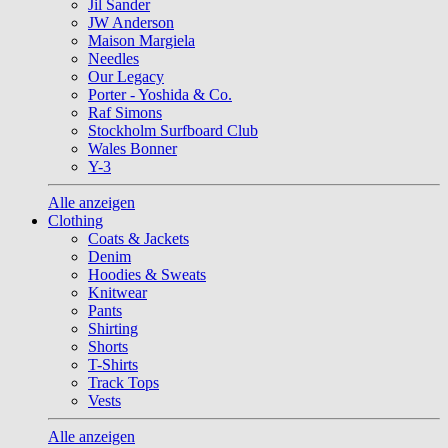
Jil Sander
JW Anderson
Maison Margiela
Needles
Our Legacy
Porter - Yoshida & Co.
Raf Simons
Stockholm Surfboard Club
Wales Bonner
Y-3
Alle anzeigen
Clothing
Coats & Jackets
Denim
Hoodies & Sweats
Knitwear
Pants
Shirting
Shorts
T-Shirts
Track Tops
Vests
Alle anzeigen