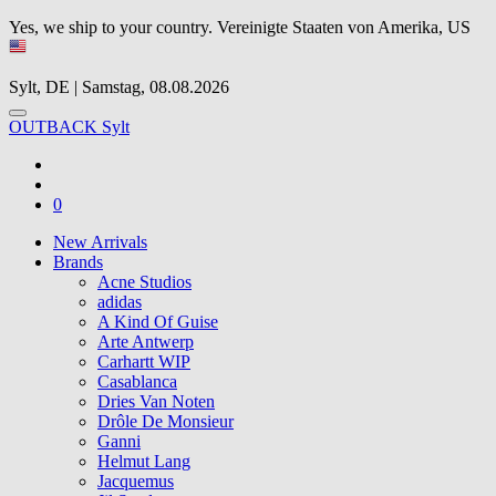
Yes, we ship to your country.
Vereinigte Staaten von Amerika, US
Sylt, DE | Samstag, 08.08.2026
OUTBACK Sylt
0
New Arrivals
Brands
Acne Studios
adidas
A Kind Of Guise
Arte Antwerp
Carhartt WIP
Casablanca
Dries Van Noten
Drôle De Monsieur
Ganni
Helmut Lang
Jacquemus