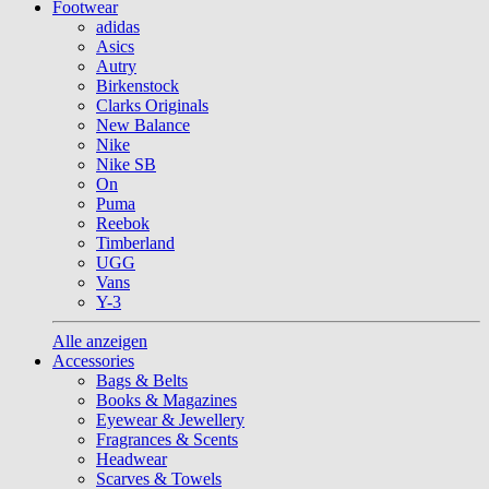
Footwear
adidas
Asics
Autry
Birkenstock
Clarks Originals
New Balance
Nike
Nike SB
On
Puma
Reebok
Timberland
UGG
Vans
Y-3
Alle anzeigen
Accessories
Bags & Belts
Books & Magazines
Eyewear & Jewellery
Fragrances & Scents
Headwear
Scarves & Towels