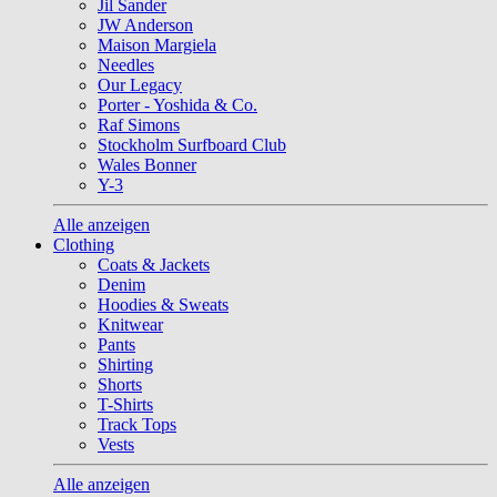
Jil Sander
JW Anderson
Maison Margiela
Needles
Our Legacy
Porter - Yoshida & Co.
Raf Simons
Stockholm Surfboard Club
Wales Bonner
Y-3
Alle anzeigen
Clothing
Coats & Jackets
Denim
Hoodies & Sweats
Knitwear
Pants
Shirting
Shorts
T-Shirts
Track Tops
Vests
Alle anzeigen