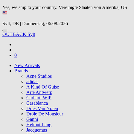
Yes, we ship to your country.
Vereinigte Staaten von Amerika, US
Sylt, DE | Donnerstag, 06.08.2026
OUTBACK Sylt
0
New Arrivals
Brands
Acne Studios
adidas
A Kind Of Guise
Arte Antwerp
Carhartt WIP
Casablanca
Dries Van Noten
Drôle De Monsieur
Ganni
Helmut Lang
Jacquemus