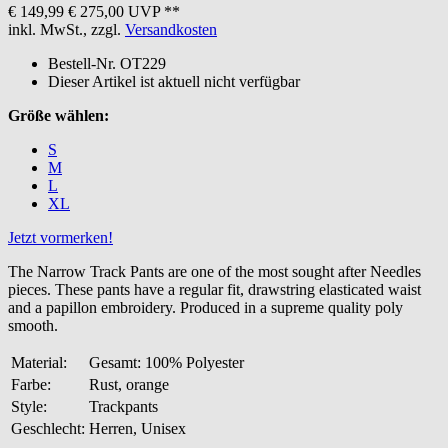
€ 149,99
€ 275,00 UVP **
inkl. MwSt., zzgl.
Versandkosten
Bestell-Nr.
OT229
Dieser Artikel ist aktuell nicht verfügbar
Größe wählen:
S
M
L
XL
Jetzt vormerken!
The Narrow Track Pants are one of the most sought after Needles
pieces. These pants have a regular fit, drawstring elasticated waist
and a papillon embroidery. Produced in a supreme quality poly
smooth.
Material:
Gesamt: 100% Polyester
Farbe:
Rust, orange
Style:
Trackpants
Geschlecht:
Herren, Unisex