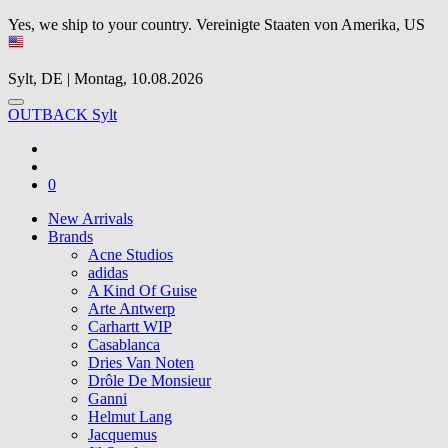
Yes, we ship to your country.
Vereinigte Staaten von Amerika, US
Sylt, DE | Montag, 10.08.2026
OUTBACK Sylt
0
New Arrivals
Brands
Acne Studios
adidas
A Kind Of Guise
Arte Antwerp
Carhartt WIP
Casablanca
Dries Van Noten
Drôle De Monsieur
Ganni
Helmut Lang
Jacquemus