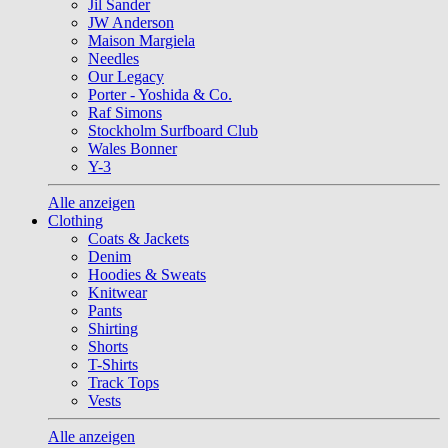
Jil Sander
JW Anderson
Maison Margiela
Needles
Our Legacy
Porter - Yoshida & Co.
Raf Simons
Stockholm Surfboard Club
Wales Bonner
Y-3
Alle anzeigen
Clothing
Coats & Jackets
Denim
Hoodies & Sweats
Knitwear
Pants
Shirting
Shorts
T-Shirts
Track Tops
Vests
Alle anzeigen