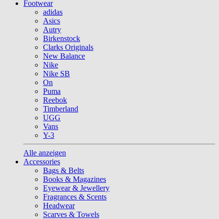
Footwear
adidas
Asics
Autry
Birkenstock
Clarks Originals
New Balance
Nike
Nike SB
On
Puma
Reebok
Timberland
UGG
Vans
Y-3
Alle anzeigen
Accessories
Bags & Belts
Books & Magazines
Eyewear & Jewellery
Fragrances & Scents
Headwear
Scarves & Towels