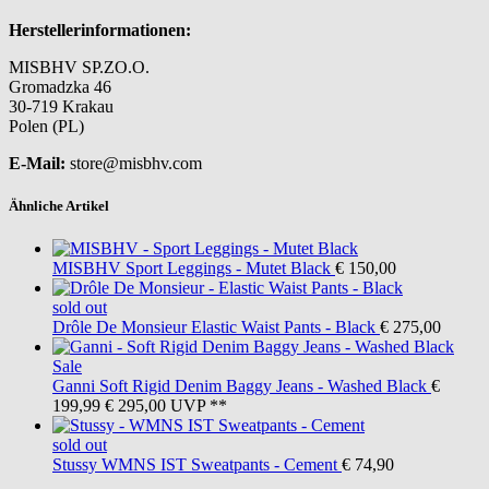
Herstellerinformationen:
MISBHV SP.ZO.O.
Gromadzka 46
30-719 Krakau
Polen (PL)
E-Mail:
store@misbhv.com
Ähnliche Artikel
MISBHV
Sport Leggings - Mutet Black
€ 150,00
sold out
Drôle De Monsieur
Elastic Waist Pants - Black
€ 275,00
Sale
Ganni
Soft Rigid Denim Baggy Jeans - Washed Black
€
199,99
€ 295,00
UVP **
sold out
Stussy
WMNS IST Sweatpants - Cement
€ 74,90