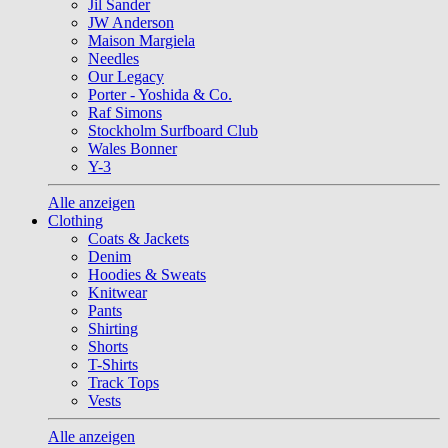
Jil Sander
JW Anderson
Maison Margiela
Needles
Our Legacy
Porter - Yoshida & Co.
Raf Simons
Stockholm Surfboard Club
Wales Bonner
Y-3
Alle anzeigen
Clothing
Coats & Jackets
Denim
Hoodies & Sweats
Knitwear
Pants
Shirting
Shorts
T-Shirts
Track Tops
Vests
Alle anzeigen