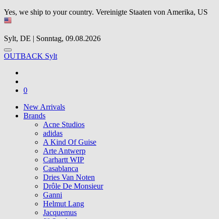
Yes, we ship to your country.
Vereinigte Staaten von Amerika, US
Sylt, DE | Sonntag, 09.08.2026
OUTBACK Sylt
0
New Arrivals
Brands
Acne Studios
adidas
A Kind Of Guise
Arte Antwerp
Carhartt WIP
Casablanca
Dries Van Noten
Drôle De Monsieur
Ganni
Helmut Lang
Jacquemus