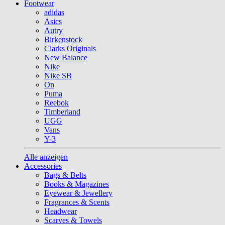
Footwear
adidas
Asics
Autry
Birkenstock
Clarks Originals
New Balance
Nike
Nike SB
On
Puma
Reebok
Timberland
UGG
Vans
Y-3
Alle anzeigen
Accessories
Bags & Belts
Books & Magazines
Eyewear & Jewellery
Fragrances & Scents
Headwear
Scarves & Towels