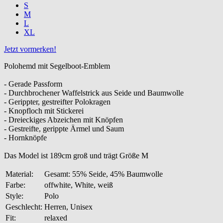
S
M
L
XL
Jetzt vormerken!
Polohemd mit Segelboot-Emblem
- Gerade Passform
- Durchbrochener Waffelstrick aus Seide und Baumwolle
- Gerippter, gestreifter Polokragen
- Knopfloch mit Stickerei
- Dreieckiges Abzeichen mit Knöpfen
- Gestreifte, gerippte Ärmel und Saum
- Hornknöpfe
Das Model ist 189cm groß und trägt Größe M
Material:
Gesamt: 55% Seide, 45% Baumwolle
Farbe:
offwhite, White, weiß
Style:
Polo
Geschlecht:
Herren, Unisex
Fit:
relaxed