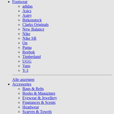
Footwear
adidas
Asics
Autry
Birkenstock
Clarks Originals
New Balance
Nike
Nike SB
On
Puma
Reebok
Timberland
UGG
Vans
Y-3
Alle anzeigen
Accessories
Bags & Belts
Books & Magazines
Eyewear & Jewellery
Fragrances & Scents
Headwear
Scarves & Towels