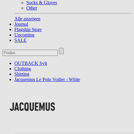
Socks & Gloves
Other
Alle anzeigen
Journal
Flagship Store
Upcoming
SALE
OUTBACK Sylt
Clothing
Shirting
Jacquemus Le Polo Voilier - White