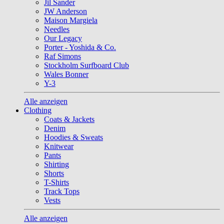
Jil Sander
JW Anderson
Maison Margiela
Needles
Our Legacy
Porter - Yoshida & Co.
Raf Simons
Stockholm Surfboard Club
Wales Bonner
Y-3
Alle anzeigen
Clothing
Coats & Jackets
Denim
Hoodies & Sweats
Knitwear
Pants
Shirting
Shorts
T-Shirts
Track Tops
Vests
Alle anzeigen