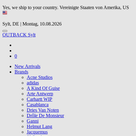
Yes, we ship to your country.
Vereinigte Staaten von Amerika, US
Sylt, DE | Montag, 10.08.2026
OUTBACK Sylt
0
New Arrivals
Brands
Acne Studios
adidas
A Kind Of Guise
Arte Antwerp
Carhartt WIP
Casablanca
Dries Van Noten
Drôle De Monsieur
Ganni
Helmut Lang
Jacquemus