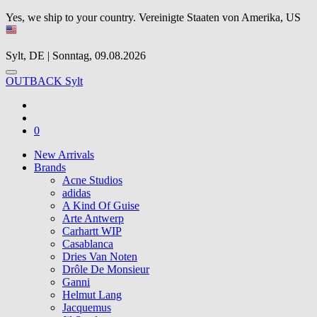
Yes, we ship to your country.
Vereinigte Staaten von Amerika, US
Sylt, DE | Sonntag, 09.08.2026
OUTBACK Sylt
0
New Arrivals
Brands
Acne Studios
adidas
A Kind Of Guise
Arte Antwerp
Carhartt WIP
Casablanca
Dries Van Noten
Drôle De Monsieur
Ganni
Helmut Lang
Jacquemus