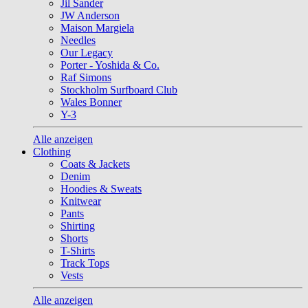
Jil Sander
JW Anderson
Maison Margiela
Needles
Our Legacy
Porter - Yoshida & Co.
Raf Simons
Stockholm Surfboard Club
Wales Bonner
Y-3
Alle anzeigen
Clothing
Coats & Jackets
Denim
Hoodies & Sweats
Knitwear
Pants
Shirting
Shorts
T-Shirts
Track Tops
Vests
Alle anzeigen