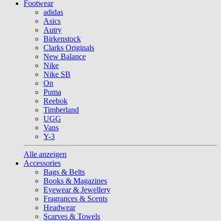
Footwear
adidas
Asics
Autry
Birkenstock
Clarks Originals
New Balance
Nike
Nike SB
On
Puma
Reebok
Timberland
UGG
Vans
Y-3
Alle anzeigen
Accessories
Bags & Belts
Books & Magazines
Eyewear & Jewellery
Fragrances & Scents
Headwear
Scarves & Towels