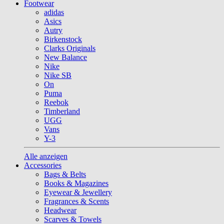
Footwear
adidas
Asics
Autry
Birkenstock
Clarks Originals
New Balance
Nike
Nike SB
On
Puma
Reebok
Timberland
UGG
Vans
Y-3
Alle anzeigen
Accessories
Bags & Belts
Books & Magazines
Eyewear & Jewellery
Fragrances & Scents
Headwear
Scarves & Towels