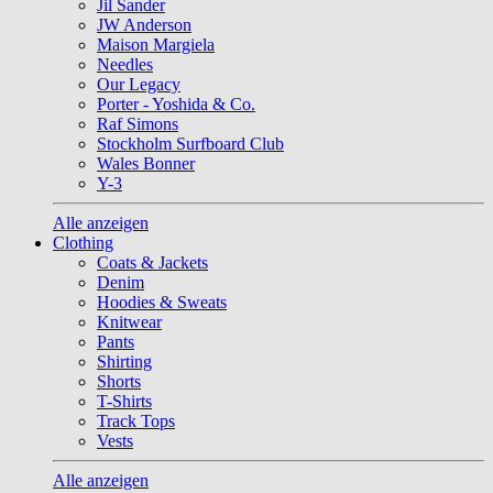
Jil Sander
JW Anderson
Maison Margiela
Needles
Our Legacy
Porter - Yoshida & Co.
Raf Simons
Stockholm Surfboard Club
Wales Bonner
Y-3
Alle anzeigen
Clothing
Coats & Jackets
Denim
Hoodies & Sweats
Knitwear
Pants
Shirting
Shorts
T-Shirts
Track Tops
Vests
Alle anzeigen