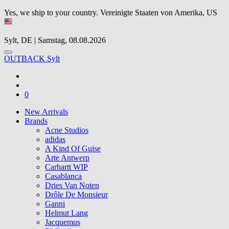
Yes, we ship to your country.
Vereinigte Staaten von Amerika, US
Sylt, DE | Samstag, 08.08.2026
OUTBACK Sylt
0
New Arrivals
Brands
Acne Studios
adidas
A Kind Of Guise
Arte Antwerp
Carhartt WIP
Casablanca
Dries Van Noten
Drôle De Monsieur
Ganni
Helmut Lang
Jacquemus