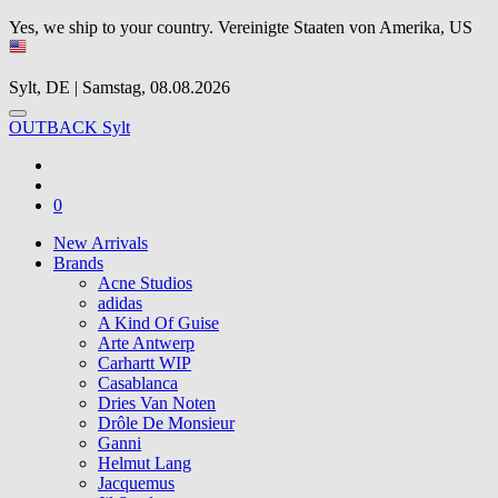
Yes, we ship to your country.
Vereinigte Staaten von Amerika, US
Sylt, DE | Samstag, 08.08.2026
OUTBACK Sylt
0
New Arrivals
Brands
Acne Studios
adidas
A Kind Of Guise
Arte Antwerp
Carhartt WIP
Casablanca
Dries Van Noten
Drôle De Monsieur
Ganni
Helmut Lang
Jacquemus