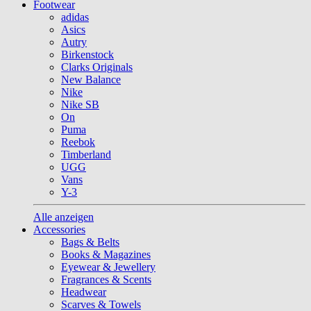
Footwear
adidas
Asics
Autry
Birkenstock
Clarks Originals
New Balance
Nike
Nike SB
On
Puma
Reebok
Timberland
UGG
Vans
Y-3
Alle anzeigen
Accessories
Bags & Belts
Books & Magazines
Eyewear & Jewellery
Fragrances & Scents
Headwear
Scarves & Towels