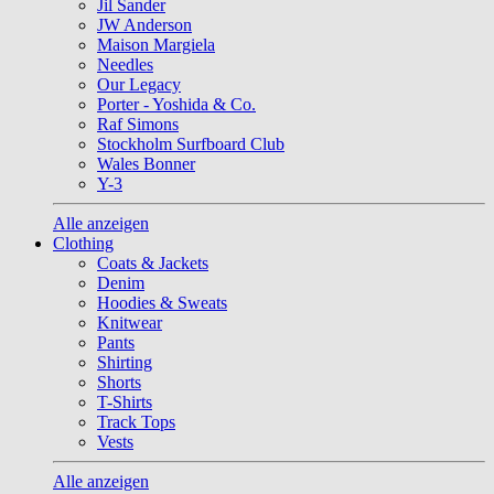
Jil Sander
JW Anderson
Maison Margiela
Needles
Our Legacy
Porter - Yoshida & Co.
Raf Simons
Stockholm Surfboard Club
Wales Bonner
Y-3
Alle anzeigen
Clothing
Coats & Jackets
Denim
Hoodies & Sweats
Knitwear
Pants
Shirting
Shorts
T-Shirts
Track Tops
Vests
Alle anzeigen