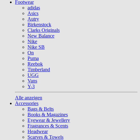
Footwear
adidas
Asics
Autry
Birkenstock
Clarks Originals
New Balance
Nike
Nike SB
On
Puma
Reebok
Timberland
UGG
Vans
Y-3
Alle anzeigen
Accessories
Bags & Belts
Books & Magazines
Eyewear & Jewellery
Fragrances & Scents
Headwear
Scarves & Towels