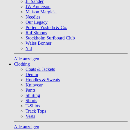
Jil Sander
JW Anderson
Maison Margiela
Needles
Our Legacy
Porter - Yoshida & Co.
Raf Simons
Stockholm Surfboard Club
Wales Bonner
Y-3
Alle anzeigen
Clothing
Coats & Jackets
Denim
Hoodies & Sweats
Knitwear
Pants
Shirting
Shorts
T-Shirts
Track Tops
Vests
Alle anzeigen