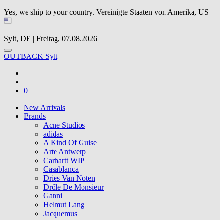
Yes, we ship to your country.
Vereinigte Staaten von Amerika, US
Sylt, DE | Freitag, 07.08.2026
OUTBACK Sylt
0
New Arrivals
Brands
Acne Studios
adidas
A Kind Of Guise
Arte Antwerp
Carhartt WIP
Casablanca
Dries Van Noten
Drôle De Monsieur
Ganni
Helmut Lang
Jacquemus