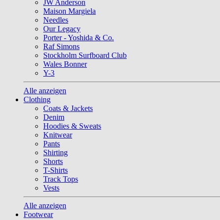
JW Anderson
Maison Margiela
Needles
Our Legacy
Porter - Yoshida & Co.
Raf Simons
Stockholm Surfboard Club
Wales Bonner
Y-3
Alle anzeigen
Clothing
Coats & Jackets
Denim
Hoodies & Sweats
Knitwear
Pants
Shirting
Shorts
T-Shirts
Track Tops
Vests
Alle anzeigen
Footwear