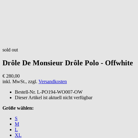
sold out
Drôle De Monsieur
Drôle Polo - Offwhite
€ 280,00
inkl. MwSt., zzgl.
Versandkosten
Bestell-Nr.
L-PO194-WO007-OW
Dieser Artikel ist aktuell nicht verfügbar
Größe wählen:
S
M
L
XL