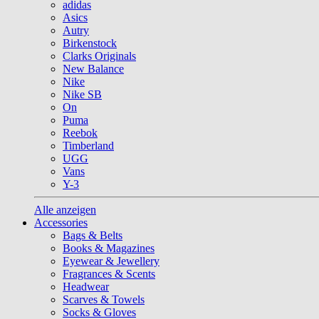
adidas
Asics
Autry
Birkenstock
Clarks Originals
New Balance
Nike
Nike SB
On
Puma
Reebok
Timberland
UGG
Vans
Y-3
Alle anzeigen
Accessories
Bags & Belts
Books & Magazines
Eyewear & Jewellery
Fragrances & Scents
Headwear
Scarves & Towels
Socks & Gloves