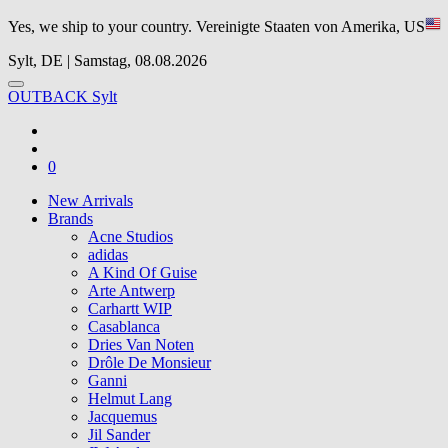
Yes, we ship to your country.
Vereinigte Staaten von Amerika, US
Sylt, DE | Samstag, 08.08.2026
OUTBACK Sylt
0
New Arrivals
Brands
Acne Studios
adidas
A Kind Of Guise
Arte Antwerp
Carhartt WIP
Casablanca
Dries Van Noten
Drôle De Monsieur
Ganni
Helmut Lang
Jacquemus
Jil Sander