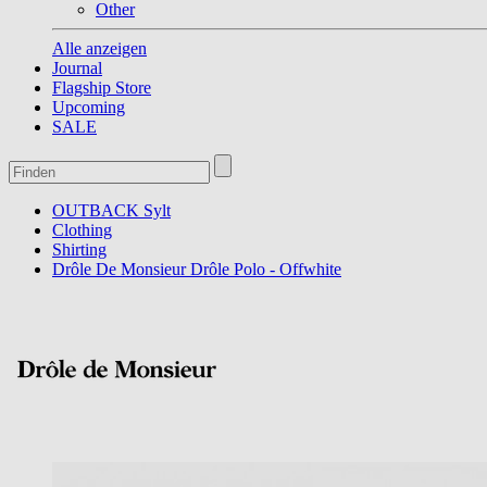
Other
Alle anzeigen
Journal
Flagship Store
Upcoming
SALE
OUTBACK Sylt
Clothing
Shirting
Drôle De Monsieur Drôle Polo - Offwhite