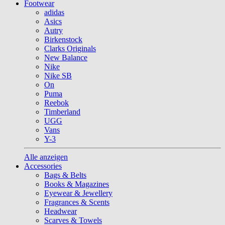
Footwear
adidas
Asics
Autry
Birkenstock
Clarks Originals
New Balance
Nike
Nike SB
On
Puma
Reebok
Timberland
UGG
Vans
Y-3
Alle anzeigen
Accessories
Bags & Belts
Books & Magazines
Eyewear & Jewellery
Fragrances & Scents
Headwear
Scarves & Towels