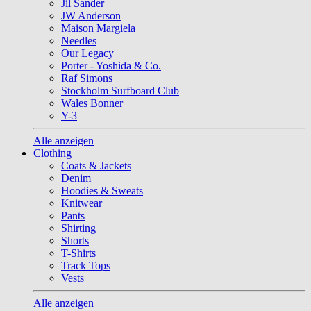
Jil Sander
JW Anderson
Maison Margiela
Needles
Our Legacy
Porter - Yoshida & Co.
Raf Simons
Stockholm Surfboard Club
Wales Bonner
Y-3
Alle anzeigen
Clothing
Coats & Jackets
Denim
Hoodies & Sweats
Knitwear
Pants
Shirting
Shorts
T-Shirts
Track Tops
Vests
Alle anzeigen