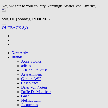
Yes, we ship to your country.
Vereinigte Staaten von Amerika, US
Sylt, DE | Sonntag, 09.08.2026
OUTBACK Sylt
0
New Arrivals
Brands
Acne Studios
adidas
A Kind Of Guise
Arte Antwerp
Carhartt WIP
Casablanca
Dries Van Noten
Drôle De Monsieur
Ganni
Helmut Lang
Jacquemus