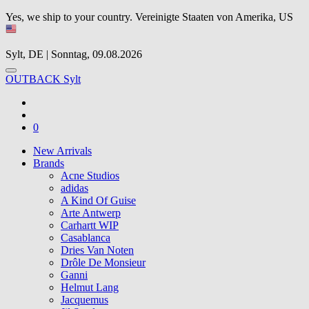
Yes, we ship to your country.
Vereinigte Staaten von Amerika, US
Sylt, DE | Sonntag, 09.08.2026
OUTBACK Sylt
0
New Arrivals
Brands
Acne Studios
adidas
A Kind Of Guise
Arte Antwerp
Carhartt WIP
Casablanca
Dries Van Noten
Drôle De Monsieur
Ganni
Helmut Lang
Jacquemus