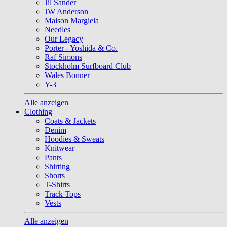
Jil Sander
JW Anderson
Maison Margiela
Needles
Our Legacy
Porter - Yoshida & Co.
Raf Simons
Stockholm Surfboard Club
Wales Bonner
Y-3
Alle anzeigen
Clothing
Coats & Jackets
Denim
Hoodies & Sweats
Knitwear
Pants
Shirting
Shorts
T-Shirts
Track Tops
Vests
Alle anzeigen