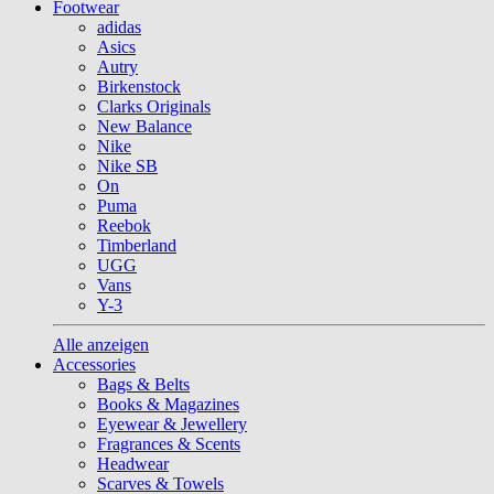
Footwear
adidas
Asics
Autry
Birkenstock
Clarks Originals
New Balance
Nike
Nike SB
On
Puma
Reebok
Timberland
UGG
Vans
Y-3
Alle anzeigen
Accessories
Bags & Belts
Books & Magazines
Eyewear & Jewellery
Fragrances & Scents
Headwear
Scarves & Towels