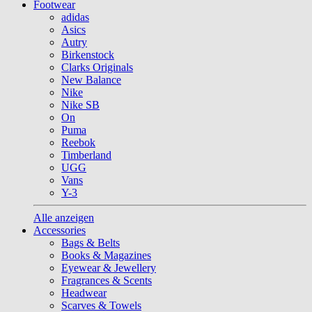
Footwear
adidas
Asics
Autry
Birkenstock
Clarks Originals
New Balance
Nike
Nike SB
On
Puma
Reebok
Timberland
UGG
Vans
Y-3
Alle anzeigen
Accessories
Bags & Belts
Books & Magazines
Eyewear & Jewellery
Fragrances & Scents
Headwear
Scarves & Towels