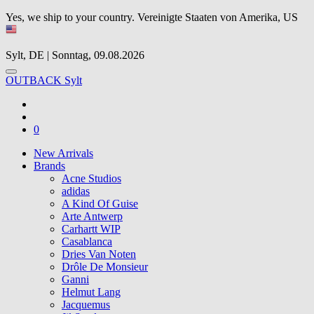
Yes, we ship to your country.
Vereinigte Staaten von Amerika, US
Sylt, DE | Sonntag, 09.08.2026
OUTBACK Sylt
0
New Arrivals
Brands
Acne Studios
adidas
A Kind Of Guise
Arte Antwerp
Carhartt WIP
Casablanca
Dries Van Noten
Drôle De Monsieur
Ganni
Helmut Lang
Jacquemus