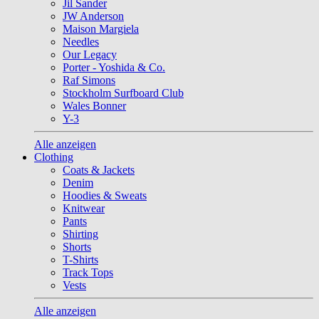
Jil Sander
JW Anderson
Maison Margiela
Needles
Our Legacy
Porter - Yoshida & Co.
Raf Simons
Stockholm Surfboard Club
Wales Bonner
Y-3
Alle anzeigen
Clothing
Coats & Jackets
Denim
Hoodies & Sweats
Knitwear
Pants
Shirting
Shorts
T-Shirts
Track Tops
Vests
Alle anzeigen