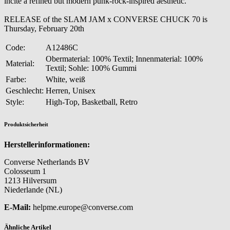
incite a refined but modern punk-rock-inspired aesthetic.
RELEASE of the SLAM JAM x CONVERSE CHUCK 70 is
Thursday, February 20th
Code:
A12486C
Obermaterial: 100% Textil; Innenmaterial: 100%
Material:
Textil; Sohle: 100% Gummi
Farbe:
White, weiß
Geschlecht:
Herren, Unisex
Style:
High-Top, Basketball, Retro
Produktsicherheit
Herstellerinformationen:
Converse Netherlands BV
Colosseum 1
1213 Hilversum
Niederlande (NL)
E-Mail:
helpme.europe@converse.com
Ähnliche Artikel