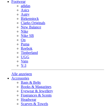
Footwear
adidas
Asics
Autry
Birkenstock
Clarks Originals
New Balance
Nike
Nike SB
On
Puma
Reebok
Timberland
UGG
Vans
Y-3
Alle anzeigen
Accessories
Bags & Belts
Books & Magazines
Eyewear & Jewellery
Fragrances & Scents
Headwear
Scarves & Towels