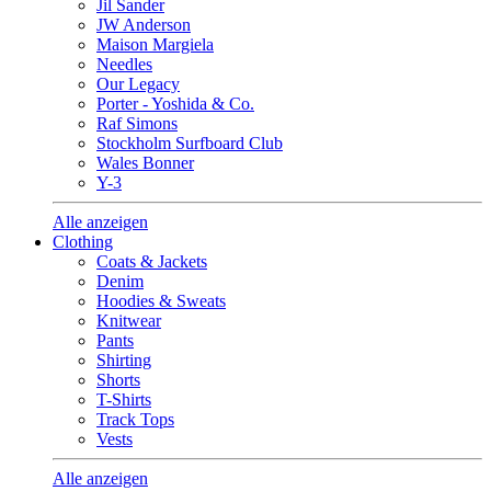
Jil Sander
JW Anderson
Maison Margiela
Needles
Our Legacy
Porter - Yoshida & Co.
Raf Simons
Stockholm Surfboard Club
Wales Bonner
Y-3
Alle anzeigen
Clothing
Coats & Jackets
Denim
Hoodies & Sweats
Knitwear
Pants
Shirting
Shorts
T-Shirts
Track Tops
Vests
Alle anzeigen