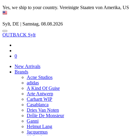
Yes, we ship to your country.
Vereinigte Staaten von Amerika, US
Sylt, DE | Samstag, 08.08.2026
OUTBACK Sylt
0
New Arrivals
Brands
Acne Studios
adidas
A Kind Of Guise
Arte Antwerp
Carhartt WIP
Casablanca
Dries Van Noten
Drôle De Monsieur
Ganni
Helmut Lang
Jacquemus