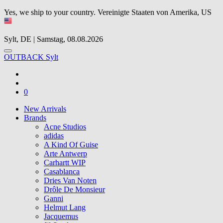
Yes, we ship to your country.
Vereinigte Staaten von Amerika, US
Sylt, DE | Samstag, 08.08.2026
OUTBACK Sylt
0
New Arrivals
Brands
Acne Studios
adidas
A Kind Of Guise
Arte Antwerp
Carhartt WIP
Casablanca
Dries Van Noten
Drôle De Monsieur
Ganni
Helmut Lang
Jacquemus