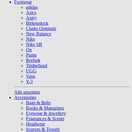
Footwear
adidas
Asics
Autry
Birkenstock
Clarks Originals
New Balance
Nike
Nike SB
On
Puma
Reebok
Timberland
UGG
Vans
Y-3
Alle anzeigen
Accessories
Bags & Belts
Books & Magazines
Eyewear & Jewellery
Fragrances & Scents
Headwear
Scarves & Towels