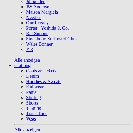
Jil Sander
JW Anderson
Maison Margiela
Needles
Our Legacy
Porter - Yoshida & Co.
Raf Simons
Stockholm Surfboard Club
Wales Bonner
Y-3
Alle anzeigen
Clothing
Coats & Jackets
Denim
Hoodies & Sweats
Knitwear
Pants
Shirting
Shorts
T-Shirts
Track Tops
Vests
Alle anzeigen