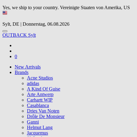
Yes, we ship to your country.
Vereinigte Staaten von Amerika, US
Sylt, DE | Donnerstag, 06.08.2026
OUTBACK Sylt
0
New Arrivals
Brands
Acne Studios
adidas
A Kind Of Guise
Arte Antwerp
Carhartt WIP
Casablanca
Dries Van Noten
Drôle De Monsieur
Ganni
Helmut Lang
Jacquemus