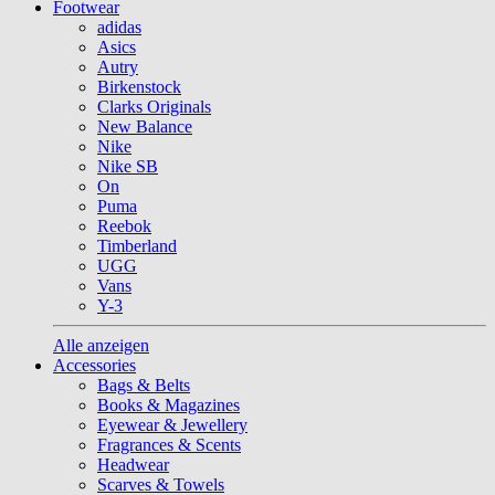
Footwear
adidas
Asics
Autry
Birkenstock
Clarks Originals
New Balance
Nike
Nike SB
On
Puma
Reebok
Timberland
UGG
Vans
Y-3
Alle anzeigen
Accessories
Bags & Belts
Books & Magazines
Eyewear & Jewellery
Fragrances & Scents
Headwear
Scarves & Towels