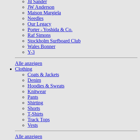
Jil Sander
JW Anderson
Maison Margiela
Needles
Our Legacy
Porter - Yoshida & Co.
Raf Simons
Stockholm Surfboard Club
Wales Bonner
Y-3
Alle anzeigen
Clothing
Coats & Jackets
Denim
Hoodies & Sweats
Knitwear
Pants
Shirting
Shorts
T-Shirts
Track Tops
Vests
Alle anzeigen