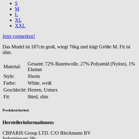
S
M
L
XL
XXL
Jetzt vormerken!
Das Model ist 187cm groß, wiegt 76kg und trägt Größe M. Fit ist
slim.
Gesamt: 72% Baumwolle, 27% Polyamid (Nylon), 1%
Material:
Elastan
Style:
Shorts
Farbe:
White, weiß
Geschlecht:
Herren, Unisex
Fit:
fitted, slim
Produktsicherheit
Herstellerinformationen:
CBPARIS Group LTD. C/O Bleckmann BV
Industrieweg 38c