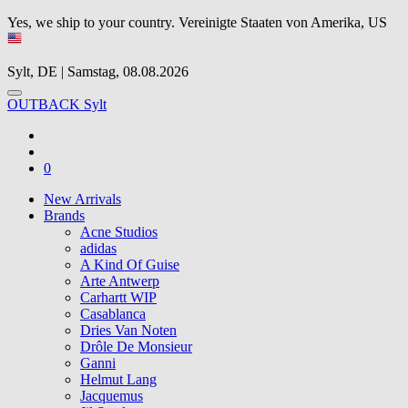
Yes, we ship to your country.
Vereinigte Staaten von Amerika, US
Sylt, DE | Samstag, 08.08.2026
OUTBACK Sylt
0
New Arrivals
Brands
Acne Studios
adidas
A Kind Of Guise
Arte Antwerp
Carhartt WIP
Casablanca
Dries Van Noten
Drôle De Monsieur
Ganni
Helmut Lang
Jacquemus