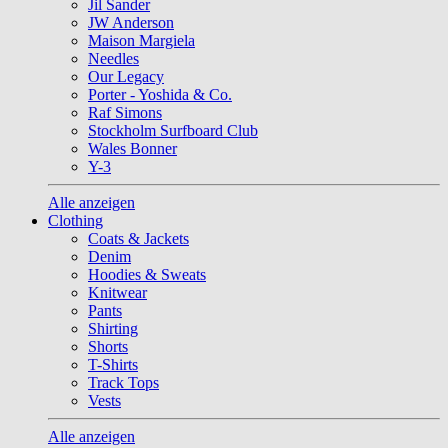
Jil Sander
JW Anderson
Maison Margiela
Needles
Our Legacy
Porter - Yoshida & Co.
Raf Simons
Stockholm Surfboard Club
Wales Bonner
Y-3
Alle anzeigen
Clothing
Coats & Jackets
Denim
Hoodies & Sweats
Knitwear
Pants
Shirting
Shorts
T-Shirts
Track Tops
Vests
Alle anzeigen