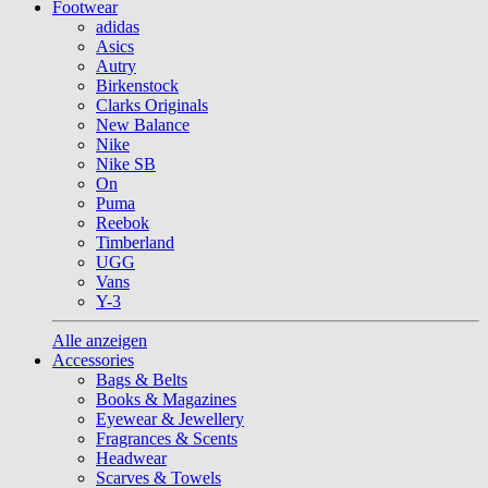
Footwear
adidas
Asics
Autry
Birkenstock
Clarks Originals
New Balance
Nike
Nike SB
On
Puma
Reebok
Timberland
UGG
Vans
Y-3
Alle anzeigen
Accessories
Bags & Belts
Books & Magazines
Eyewear & Jewellery
Fragrances & Scents
Headwear
Scarves & Towels