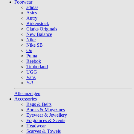
Footwear
adidas
Asics
Autry
Birkenstock
Clarks Originals
New Balance
Nike
Nike SB
On
Puma
Reebok
Timberland
UGG
Vans
Y-3
Alle anzeigen
Accessories
Bags & Belts
Books & Magazines
Eyewear & Jewellery
Fragrances & Scents
Headwear
Scarves & Towels