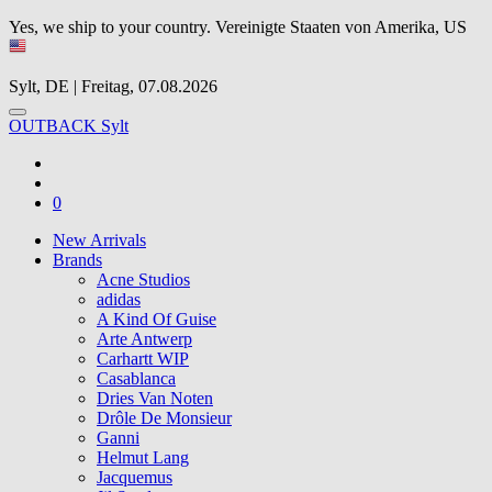
Yes, we ship to your country.
Vereinigte Staaten von Amerika, US
Sylt, DE | Freitag, 07.08.2026
OUTBACK Sylt
0
New Arrivals
Brands
Acne Studios
adidas
A Kind Of Guise
Arte Antwerp
Carhartt WIP
Casablanca
Dries Van Noten
Drôle De Monsieur
Ganni
Helmut Lang
Jacquemus