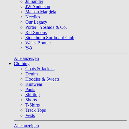
Jil Sander
JW Anderson
Maison Margiela
Needles
Our Legacy
Porter - Yoshida & Co.
Raf Simons
Stockholm Surfboard Club
Wales Bonner
Y-3
Alle anzeigen
Clothing
Coats & Jackets
Denim
Hoodies & Sweats
Knitwear
Pants
Shirting
Shorts
T-Shirts
Track Tops
Vests
Alle anzeigen