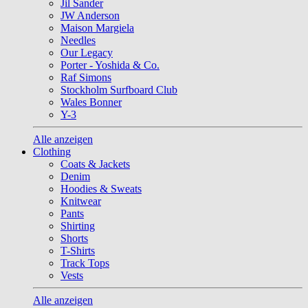
Jil Sander
JW Anderson
Maison Margiela
Needles
Our Legacy
Porter - Yoshida & Co.
Raf Simons
Stockholm Surfboard Club
Wales Bonner
Y-3
Alle anzeigen
Clothing
Coats & Jackets
Denim
Hoodies & Sweats
Knitwear
Pants
Shirting
Shorts
T-Shirts
Track Tops
Vests
Alle anzeigen