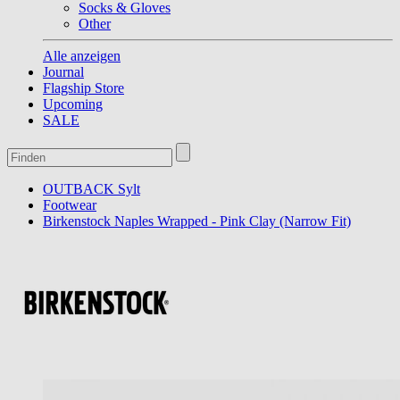
Socks & Gloves
Other
Alle anzeigen
Journal
Flagship Store
Upcoming
SALE
OUTBACK Sylt
Footwear
Birkenstock Naples Wrapped - Pink Clay (Narrow Fit)