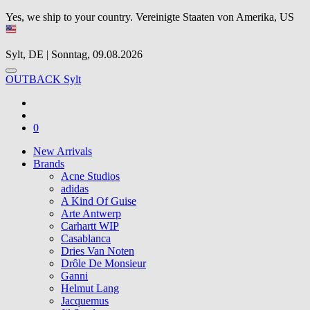
Yes, we ship to your country.
Vereinigte Staaten von Amerika, US
Sylt, DE | Sonntag, 09.08.2026
OUTBACK Sylt
0
New Arrivals
Brands
Acne Studios
adidas
A Kind Of Guise
Arte Antwerp
Carhartt WIP
Casablanca
Dries Van Noten
Drôle De Monsieur
Ganni
Helmut Lang
Jacquemus