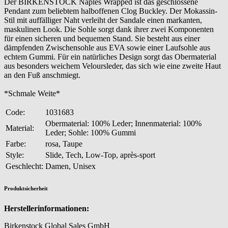
Der BIRKENSTOCK Naples Wrapped ist das geschlossene
Pendant zum beliebtem halboffenen Clog Buckley. Der Mokassin-
Stil mit auffälliger Naht verleiht der Sandale einen markanten,
maskulinen Look. Die Sohle sorgt dank ihrer zwei Komponenten
für einen sicheren und bequemen Stand. Sie besteht aus einer
dämpfenden Zwischensohle aus EVA sowie einer Laufsohle aus
echtem Gummi. Für ein natürliches Design sorgt das Obermaterial
aus besonders weichem Veloursleder, das sich wie eine zweite Haut
an den Fuß anschmiegt.
*Schmale Weite*
Code:
1031683
Obermaterial: 100% Leder; Innenmaterial: 100%
Material:
Leder; Sohle: 100% Gummi
Farbe:
rosa, Taupe
Style:
Slide, Tech, Low-Top, après-sport
Geschlecht:
Damen, Unisex
Produktsicherheit
Herstellerinformationen:
Birkenstock Global Sales GmbH