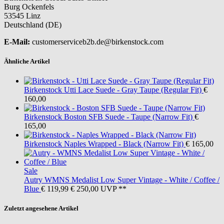
Burg Ockenfels
53545 Linz
Deutschland (DE)
E-Mail:
customerserviceb2b.de@birkenstock.com
Ähnliche Artikel
Birkenstock
Utti Lace Suede - Gray Taupe (Regular Fit)
€
160,00
Birkenstock
Boston SFB Suede - Taupe (Narrow Fit)
€
165,00
Birkenstock
Naples Wrapped - Black (Narrow Fit)
€ 165,00
Sale
Autry
WMNS Medalist Low Super Vintage - White / Coffee /
Blue
€ 119,99
€ 250,00
UVP **
Zuletzt angesehene Artikel