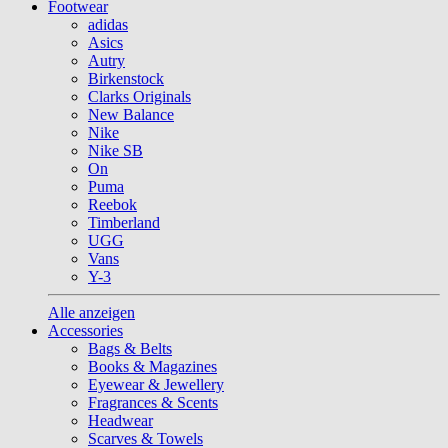
Footwear
adidas
Asics
Autry
Birkenstock
Clarks Originals
New Balance
Nike
Nike SB
On
Puma
Reebok
Timberland
UGG
Vans
Y-3
Alle anzeigen
Accessories
Bags & Belts
Books & Magazines
Eyewear & Jewellery
Fragrances & Scents
Headwear
Scarves & Towels