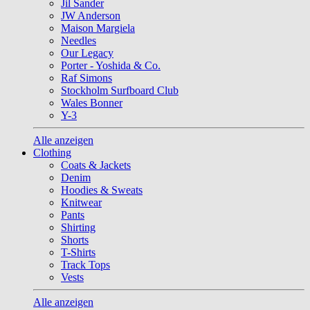
Jil Sander
JW Anderson
Maison Margiela
Needles
Our Legacy
Porter - Yoshida & Co.
Raf Simons
Stockholm Surfboard Club
Wales Bonner
Y-3
Alle anzeigen
Clothing
Coats & Jackets
Denim
Hoodies & Sweats
Knitwear
Pants
Shirting
Shorts
T-Shirts
Track Tops
Vests
Alle anzeigen