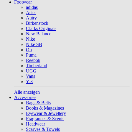
Footwear
adidas
Asics
Autry
Birkenstock
Clarks Originals
New Balance
Nike
Nike SB
On
Puma
Reebok
Timberland
UGG
Vans
Y-3
Alle anzeigen
Accessories
Bags & Belts
Books & Magazines
Eyewear & Jewellery
Fragrances & Scents
Headwear
Scarves & Towels