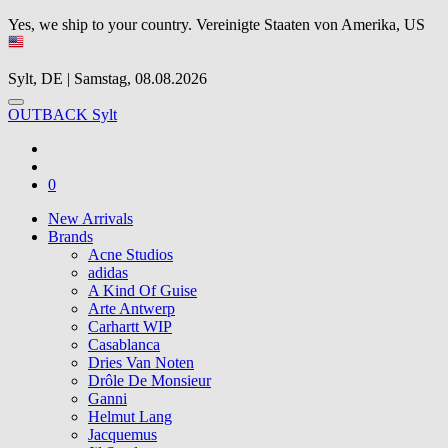
Yes, we ship to your country.
Vereinigte Staaten von Amerika, US
Sylt, DE | Samstag, 08.08.2026
OUTBACK Sylt
0
New Arrivals
Brands
Acne Studios
adidas
A Kind Of Guise
Arte Antwerp
Carhartt WIP
Casablanca
Dries Van Noten
Drôle De Monsieur
Ganni
Helmut Lang
Jacquemus