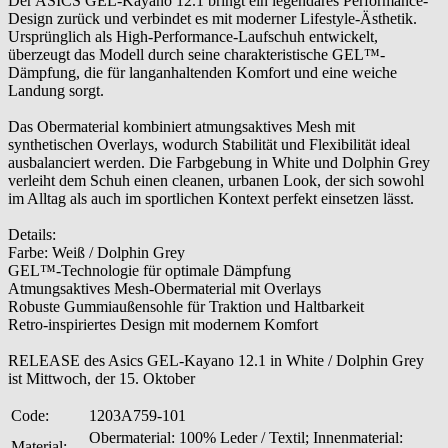
Der ASICS GEL-Kayano 12.1 bringt ein legendäres Performance-
Design zurück und verbindet es mit moderner Lifestyle-Ästhetik.
Ursprünglich als High-Performance-Laufschuh entwickelt,
überzeugt das Modell durch seine charakteristische GEL™-
Dämpfung, die für langanhaltenden Komfort und eine weiche
Landung sorgt.
Das Obermaterial kombiniert atmungsaktives Mesh mit
synthetischen Overlays, wodurch Stabilität und Flexibilität ideal
ausbalanciert werden. Die Farbgebung in White und Dolphin Grey
verleiht dem Schuh einen cleanen, urbanen Look, der sich sowohl
im Alltag als auch im sportlichen Kontext perfekt einsetzen lässt.
Details:
Farbe: Weiß / Dolphin Grey
GEL™-Technologie für optimale Dämpfung
Atmungsaktives Mesh-Obermaterial mit Overlays
Robuste Gummiaußensohle für Traktion und Haltbarkeit
Retro-inspiriertes Design mit modernem Komfort
RELEASE des Asics GEL-Kayano 12.1 in White / Dolphin Grey
ist Mittwoch, der 15. Oktober
Code:
1203A759-101
Obermaterial: 100% Leder / Textil; Innenmaterial:
Material: