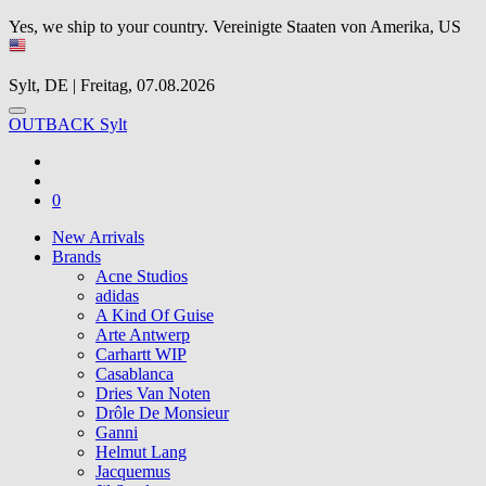
Yes, we ship to your country.
Vereinigte Staaten von Amerika, US
Sylt, DE | Freitag, 07.08.2026
OUTBACK Sylt
0
New Arrivals
Brands
Acne Studios
adidas
A Kind Of Guise
Arte Antwerp
Carhartt WIP
Casablanca
Dries Van Noten
Drôle De Monsieur
Ganni
Helmut Lang
Jacquemus