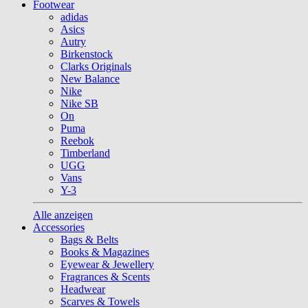
Footwear
adidas
Asics
Autry
Birkenstock
Clarks Originals
New Balance
Nike
Nike SB
On
Puma
Reebok
Timberland
UGG
Vans
Y-3
Alle anzeigen
Accessories
Bags & Belts
Books & Magazines
Eyewear & Jewellery
Fragrances & Scents
Headwear
Scarves & Towels