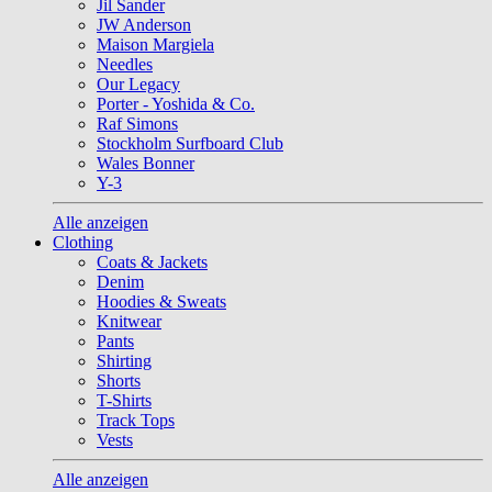
Jil Sander
JW Anderson
Maison Margiela
Needles
Our Legacy
Porter - Yoshida & Co.
Raf Simons
Stockholm Surfboard Club
Wales Bonner
Y-3
Alle anzeigen
Clothing
Coats & Jackets
Denim
Hoodies & Sweats
Knitwear
Pants
Shirting
Shorts
T-Shirts
Track Tops
Vests
Alle anzeigen