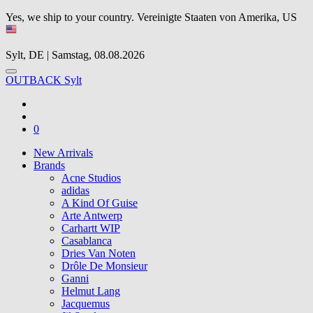
Yes, we ship to your country.
Vereinigte Staaten von Amerika, US
Sylt, DE | Samstag, 08.08.2026
OUTBACK Sylt
0
New Arrivals
Brands
Acne Studios
adidas
A Kind Of Guise
Arte Antwerp
Carhartt WIP
Casablanca
Dries Van Noten
Drôle De Monsieur
Ganni
Helmut Lang
Jacquemus