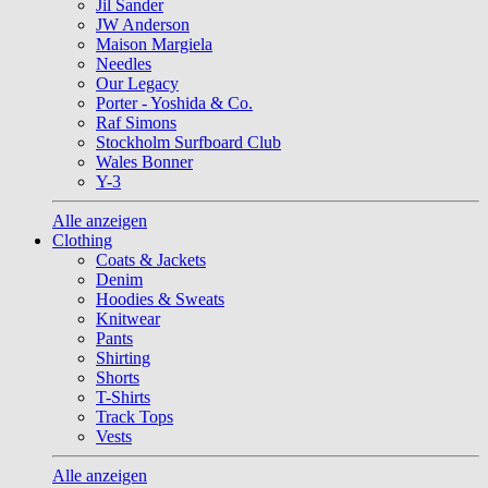
Jil Sander
JW Anderson
Maison Margiela
Needles
Our Legacy
Porter - Yoshida & Co.
Raf Simons
Stockholm Surfboard Club
Wales Bonner
Y-3
Alle anzeigen
Clothing
Coats & Jackets
Denim
Hoodies & Sweats
Knitwear
Pants
Shirting
Shorts
T-Shirts
Track Tops
Vests
Alle anzeigen