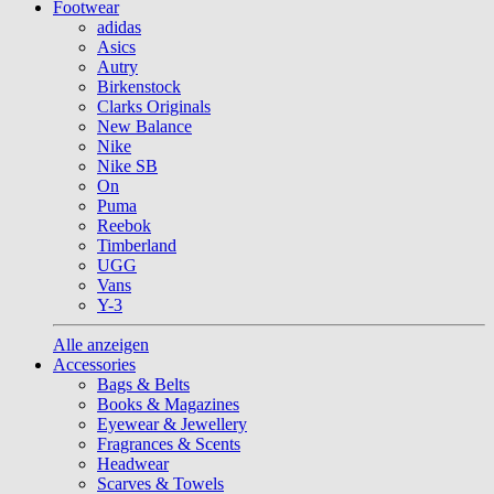
Footwear
adidas
Asics
Autry
Birkenstock
Clarks Originals
New Balance
Nike
Nike SB
On
Puma
Reebok
Timberland
UGG
Vans
Y-3
Alle anzeigen
Accessories
Bags & Belts
Books & Magazines
Eyewear & Jewellery
Fragrances & Scents
Headwear
Scarves & Towels