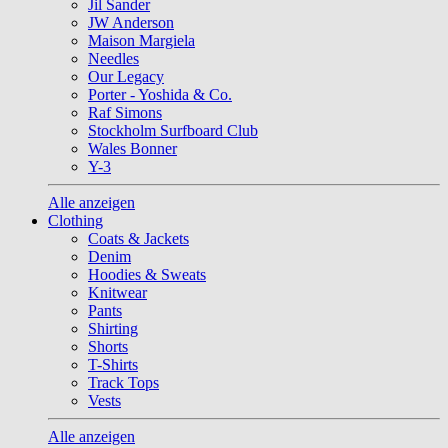
Jil Sander
JW Anderson
Maison Margiela
Needles
Our Legacy
Porter - Yoshida & Co.
Raf Simons
Stockholm Surfboard Club
Wales Bonner
Y-3
Alle anzeigen
Clothing
Coats & Jackets
Denim
Hoodies & Sweats
Knitwear
Pants
Shirting
Shorts
T-Shirts
Track Tops
Vests
Alle anzeigen