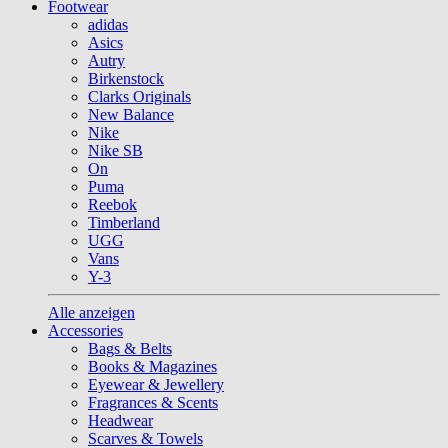
Footwear
adidas
Asics
Autry
Birkenstock
Clarks Originals
New Balance
Nike
Nike SB
On
Puma
Reebok
Timberland
UGG
Vans
Y-3
Alle anzeigen
Accessories
Bags & Belts
Books & Magazines
Eyewear & Jewellery
Fragrances & Scents
Headwear
Scarves & Towels