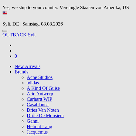
Yes, we ship to your country.
Vereinigte Staaten von Amerika, US
Sylt, DE | Samstag, 08.08.2026
OUTBACK Sylt
0
New Arrivals
Brands
Acne Studios
adidas
A Kind Of Guise
Arte Antwerp
Carhartt WIP
Casablanca
Dries Van Noten
Drôle De Monsieur
Ganni
Helmut Lang
Jacquemus