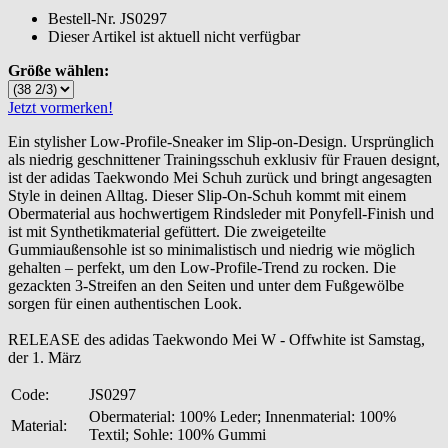
Bestell-Nr.
JS0297
Dieser Artikel ist aktuell nicht verfügbar
Größe wählen:
Jetzt vormerken!
Ein stylisher Low-Profile-Sneaker im Slip-on-Design. Ursprünglich
als niedrig geschnittener Trainingsschuh exklusiv für Frauen designt,
ist der adidas Taekwondo Mei Schuh zurück und bringt angesagten
Style in deinen Alltag. Dieser Slip-On-Schuh kommt mit einem
Obermaterial aus hochwertigem Rindsleder mit Ponyfell-Finish und
ist mit Synthetikmaterial gefüttert. Die zweigeteilte
Gummiaußensohle ist so minimalistisch und niedrig wie möglich
gehalten – perfekt, um den Low-Profile-Trend zu rocken. Die
gezackten 3-Streifen an den Seiten und unter dem Fußgewölbe
sorgen für einen authentischen Look.
RELEASE des adidas Taekwondo Mei W - Offwhite ist Samstag,
der 1. März
Code:
JS0297
Obermaterial: 100% Leder; Innenmaterial: 100%
Material:
Textil; Sohle: 100% Gummi