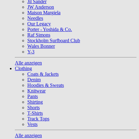
Jil Sander
JW Anderson
Maison Margiela
Needles
Our Legacy
Porter - Yoshida & Co.
Raf Simons
Stockholm Surfboard Club
Wales Bonner
Y-3
Alle anzeigen
Clothing
Coats & Jackets
Denim
Hoodies & Sweats
Knitwear
Pants
Shirting
Shorts
T-Shirts
Track Tops
Vests
Alle anzeigen