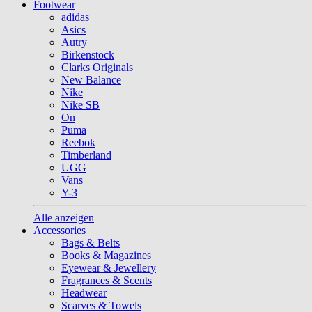
Footwear
adidas
Asics
Autry
Birkenstock
Clarks Originals
New Balance
Nike
Nike SB
On
Puma
Reebok
Timberland
UGG
Vans
Y-3
Alle anzeigen
Accessories
Bags & Belts
Books & Magazines
Eyewear & Jewellery
Fragrances & Scents
Headwear
Scarves & Towels