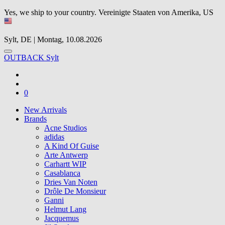
Yes, we ship to your country.
Vereinigte Staaten von Amerika, US
Sylt, DE | Montag, 10.08.2026
OUTBACK Sylt
0
New Arrivals
Brands
Acne Studios
adidas
A Kind Of Guise
Arte Antwerp
Carhartt WIP
Casablanca
Dries Van Noten
Drôle De Monsieur
Ganni
Helmut Lang
Jacquemus