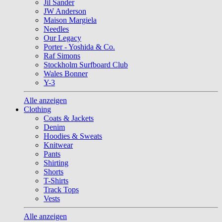
Jil Sander
JW Anderson
Maison Margiela
Needles
Our Legacy
Porter - Yoshida & Co.
Raf Simons
Stockholm Surfboard Club
Wales Bonner
Y-3
Alle anzeigen
Clothing
Coats & Jackets
Denim
Hoodies & Sweats
Knitwear
Pants
Shirting
Shorts
T-Shirts
Track Tops
Vests
Alle anzeigen