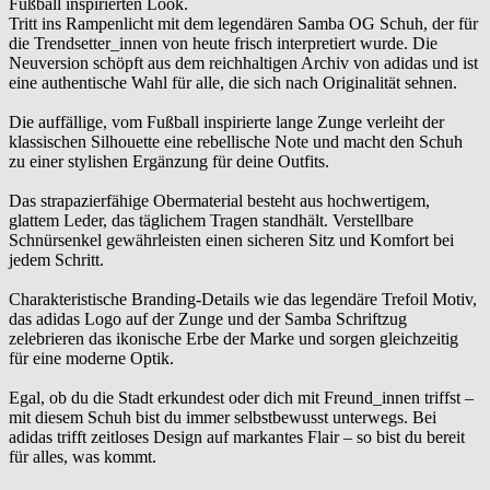
Fußball inspirierten Look.
Tritt ins Rampenlicht mit dem legendären Samba OG Schuh, der für
die Trendsetter_innen von heute frisch interpretiert wurde. Die
Neuversion schöpft aus dem reichhaltigen Archiv von adidas und ist
eine authentische Wahl für alle, die sich nach Originalität sehnen.
Die auffällige, vom Fußball inspirierte lange Zunge verleiht der
klassischen Silhouette eine rebellische Note und macht den Schuh
zu einer stylishen Ergänzung für deine Outfits.
Das strapazierfähige Obermaterial besteht aus hochwertigem,
glattem Leder, das täglichem Tragen standhält. Verstellbare
Schnürsenkel gewährleisten einen sicheren Sitz und Komfort bei
jedem Schritt.
Charakteristische Branding-Details wie das legendäre Trefoil Motiv,
das adidas Logo auf der Zunge und der Samba Schriftzug
zelebrieren das ikonische Erbe der Marke und sorgen gleichzeitig
für eine moderne Optik.
Egal, ob du die Stadt erkundest oder dich mit Freund_innen triffst –
mit diesem Schuh bist du immer selbstbewusst unterwegs. Bei
adidas trifft zeitloses Design auf markantes Flair – so bist du bereit
für alles, was kommt.