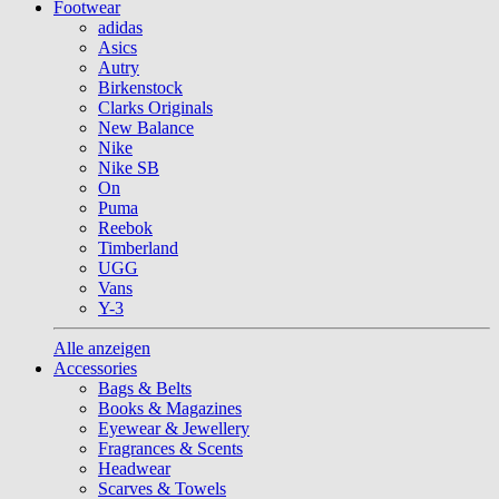
Footwear
adidas
Asics
Autry
Birkenstock
Clarks Originals
New Balance
Nike
Nike SB
On
Puma
Reebok
Timberland
UGG
Vans
Y-3
Alle anzeigen
Accessories
Bags & Belts
Books & Magazines
Eyewear & Jewellery
Fragrances & Scents
Headwear
Scarves & Towels