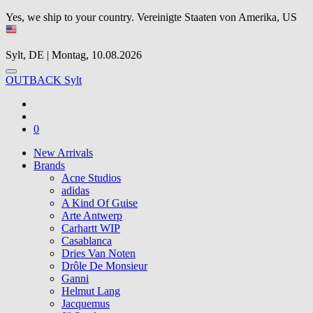
Yes, we ship to your country.
Vereinigte Staaten von Amerika, US
Sylt, DE | Montag, 10.08.2026
OUTBACK Sylt
0
New Arrivals
Brands
Acne Studios
adidas
A Kind Of Guise
Arte Antwerp
Carhartt WIP
Casablanca
Dries Van Noten
Drôle De Monsieur
Ganni
Helmut Lang
Jacquemus