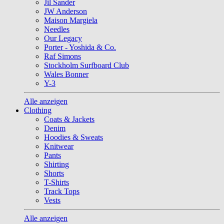
Jil Sander
JW Anderson
Maison Margiela
Needles
Our Legacy
Porter - Yoshida & Co.
Raf Simons
Stockholm Surfboard Club
Wales Bonner
Y-3
Alle anzeigen
Clothing
Coats & Jackets
Denim
Hoodies & Sweats
Knitwear
Pants
Shirting
Shorts
T-Shirts
Track Tops
Vests
Alle anzeigen