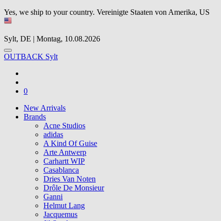
Yes, we ship to your country.
Vereinigte Staaten von Amerika, US
Sylt, DE | Montag, 10.08.2026
OUTBACK Sylt
0
New Arrivals
Brands
Acne Studios
adidas
A Kind Of Guise
Arte Antwerp
Carhartt WIP
Casablanca
Dries Van Noten
Drôle De Monsieur
Ganni
Helmut Lang
Jacquemus